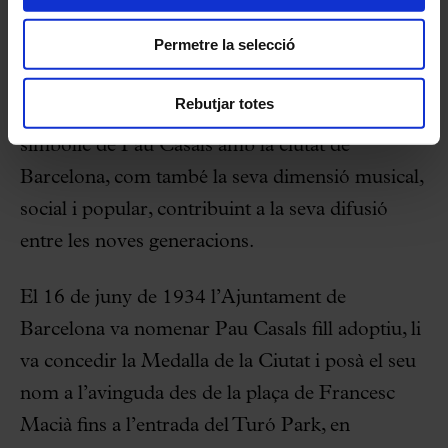
Diada Pau Casals Barcelona 2019: històric
Permetre la selecció
La Diada Pau Casals és una iniciativa per
Rebutjar totes
commemorar i celebrar el vincle històric i
simbòlic de Pau Casals amb la ciutat de
Barcelona, com també la seva dimensió musical,
social i popular, contribuint a la seva difusió
entre les noves generacions.
El 16 de juny de 1934 l’Ajuntament de
Barcelona va nomenar Pau Casals fill adoptiu, li
va concedir la Medalla de la Ciutat i posà el seu
nom a l’avinguda des de la plaça de Francesc
Macià fins a l’entrada del Turó Park, en