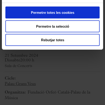
de
La pícara molinera
R. SOUTULLO I J. VERT:
“Bella enamorada”
Permetre totes les cookies
d’
El último romántico
G. GIMÉNEZ:
Intermedio de
La boda de Luis
Permetre la selecció
Alonso
A. LARA:
Granada
Rebutjar totes
21 Setembre 2024
Dissabte
20:00 h
Sala de Concerts
Cicle:
Palau Grans Veus
Organitza:
Fundació Orfeó Català-Palau de la
Música