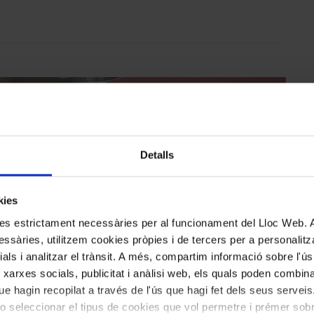
Detalls
kies
kies estrictament necessàries per al funcionament del Lloc Web.
ssàries, utilitzem cookies pròpies i de tercers per a personalitza
ials i analitzar el trànsit. A més, compartim informació sobre l'
 xarxes socials, publicitat i anàlisi web, els quals poden combin
e hagin recopilat a través de l'ús que hagi fet dels seus serveis.
o seleccionar el tipus de cookies que vol permetre i prémer sobr