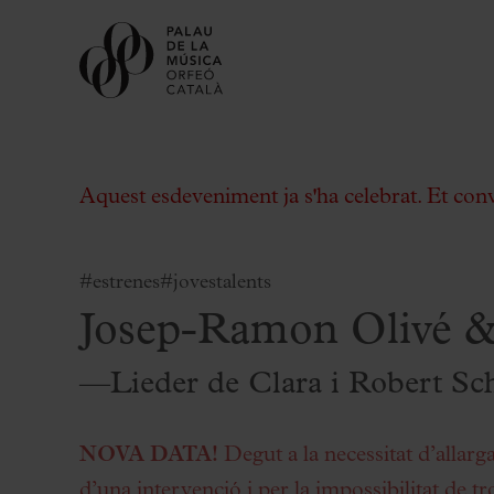
Aquest esdeveniment ja s'ha celebrat. Et con
#estrenes
#jovestalents
Josep-Ramon Olivé &
Comprar entrades
Abonaments
—Lieder de Clara i Robert S
Regala Palau
Tria el teu moment al Palau
NOVA DATA!
Degut a la necessitat d’allarg
Activitats complementàries
d’una intervenció i per la impossibilitat de 