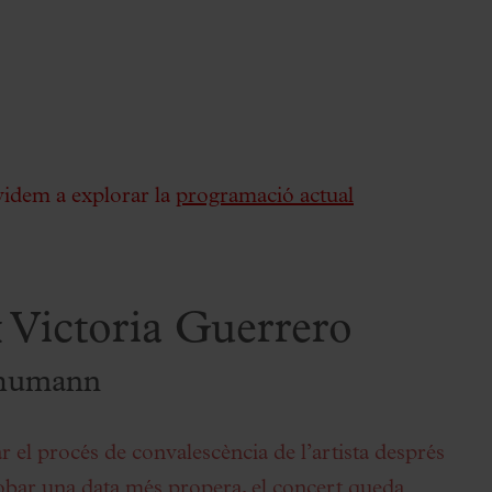
videm a explorar la
programació actual
 Victoria Guerrero
chumann
ar el procés de convalescència de l’artista després
trobar una data més propera, el concert queda