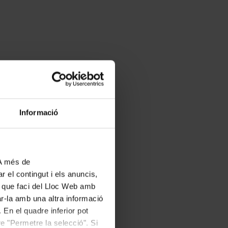
Informació
 A més de
r el contingut i els anuncis,
ús que faci del Lloc Web amb
ar-la amb una altra informació
 En el quadre inferior pot
e "Permetre la selecció". Si