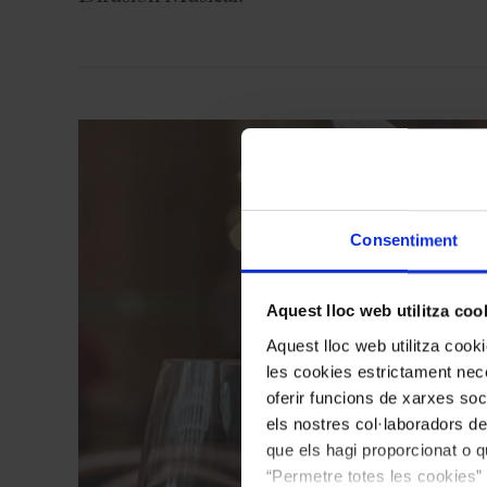
Consentiment
Aquest lloc web utilitza coo
Aquest lloc web utilitza coo
les cookies estrictament nece
oferir funcions de xarxes soc
els nostres col·laboradors de
que els hagi proporcionat o qu
“Permetre totes les cookies” 