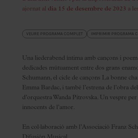
Palau Jove
ajornat al
dia 15 de desembre de 2023
a le
Temporada 2026-2027
Totes les temporades
VEURE PROGRAMA COMPLET
IMPRIMIR PROGRAMA 
Aula Palau
Descomptes i promocions
Programes de mà
Una liederabend íntima amb cançons i poeme
Condicions i normativa
dedicades mútuament entre dos grans enamo
Schumann, el cicle de cançons La bonne cha
Emma Bardac, i també l’estrena de l’obra del
d’orquestra Wanda Pitrovska. Un vespre per 
innocents de l’amor.
En col·laboració amb l’Associació Franz Sch
Difusión Musical.