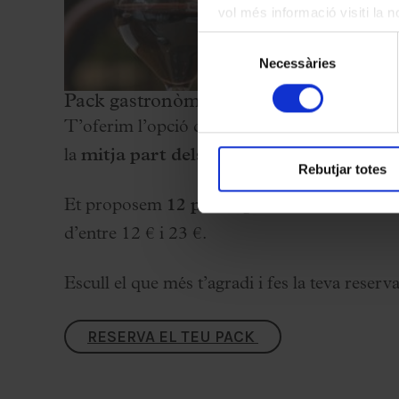
vol més informació visiti la 
les cookies en qualsevol mo
Selecció
Necessàries
de
consentiment
Pack gastronòmic mitja part
T’oferim l’opció de
reservar una taula al 
la
mitja part dels concerts
. Per a reserves
Rebutjar totes
Et proposem
12 packs gastronòmics
amb d
d’entre 12 € i 23 €.
Escull el que més t’agradi i fes la teva reserva
RESERVA EL TEU PACK