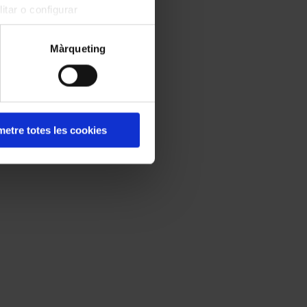
itar o configurar
Màrqueting
etre totes les cookies