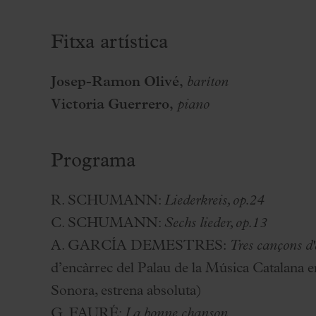
Fitxa artística
Josep-Ramon Olivé,
baríton
Victoria Guerrero,
piano
Programa
R. SCHUMANN:
Liederkreis, op.24
C. SCHUMANN:
Sechs lieder, op.13
A. GARCÍA DEMESTRES:
Tres cançons d
d’encàrrec del Palau de la Música Catalana 
Sonora, estrena absoluta)
G. FAURÉ:
La bonne chanson