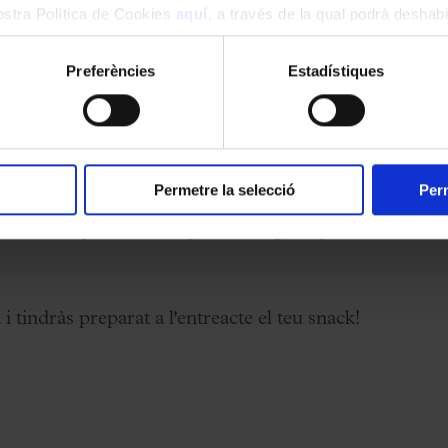
nostra Política de Cookies
aquí
, a través de la qual podrà deshabil
ment.
Preferències
Estadístiques
Foyer del Palau
per prendre un refrigeri durant
 d’entre 1 i 6 persones.
Permetre la selecció
Perm
iverses opcions de beguda, refrigeri i postre,
 i tindràs preparat a l'entreacte el teu snack!