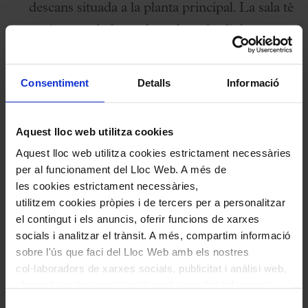
descans situada a la planta principal. La sala té
accés a una balconada amb un jardí de
columnes, totes diferents i coronades per
capitells de pedra amb motius florals, tret
Consentiment
Detalls
Informació
característic de l'arquitecte Domènech i
Montaner.
Aquest lloc web utilitza cookies
Aquest lloc web utilitza cookies estrictament necessàries
per al funcionament del Lloc Web. A més de
Plaça del Palau:
Atreveix-te a tocar el
les cookies estrictament necessàries,
piano! El
Concurs Internacional de Música
utilitzem cookies pròpies i de tercers per a personalitzar
Maria Canals
cedirà un piano perquè tothom
el contingut i els anuncis, oferir funcions de xarxes
socials i analitzar el trànsit. A més, compartim informació
pugui convertir-se en intèrpret del Palau per
sobre l'ús que faci del Lloc Web amb els nostres
un dia.
col·laboradors de xarxes socials, publicitat i anàlisi web,
els quals poden combinar-la amb una altra informació
que els hagi proporcionat o que hagin recopilat a través
Selecció