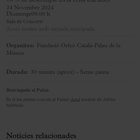
10 % de descompte en la resta d'articles
24 Novembre 2024
Diumenge
09:00 h
Sala de Concerts
Accés només amb entrada anticipada.
Organitza:
Fundació Orfeó Català-Palau de la
Música
Durada:
30 minuts
(aprox)
- Sense pausa
Benvinguda al Palau
És el teu primer concert al Palau?
Aquí
resolem els dubtes
habituals.
Notícies relacionades