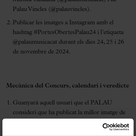
Palau Vincles (@palauvincles).
Publicar les imatges a Instagram amb el
hashtag #PortesObertesPalau24 i l’etiqueta
@palaumusicacat durant els dies 24, 25 i 26
de novembre de 2024.
Mecànica del Concurs, calendari i veredicte
Guanyarà aquell usuari que el PALAU
consideri que ha publicat la millor imatge de
l’edifici a les xarxes socials entre el 24 i el 26
de novembre (amb hashtag