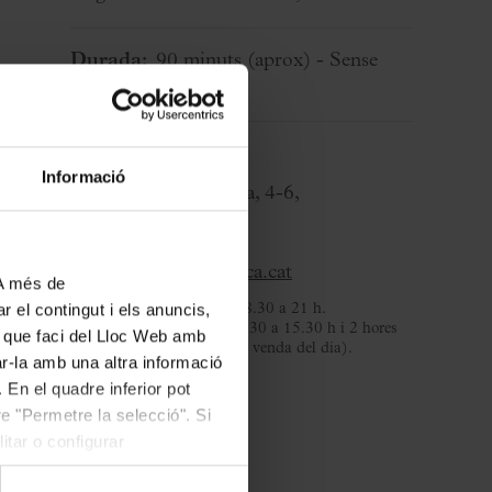
Durada:
90 minuts
(aprox)
- Sense
pausa
Taquilles
Informació
C/ Palau de la Música, 4-6,
08003 Barcelona
T. 932 957 207
taquilles@palaumusica.cat
 A més de
r el contingut i els anuncis,
De dilluns a dissabte
: de 8.30 a 21 h.
Diumenges i festius
: de 8.30 a 15.30 h i 2 hores
ús que faci del Lloc Web amb
abans dels concerts (per la venda del dia).
ar-la amb una altra informació
 En el quadre inferior pot
e "Permetre la selecció". Si
itar o configurar