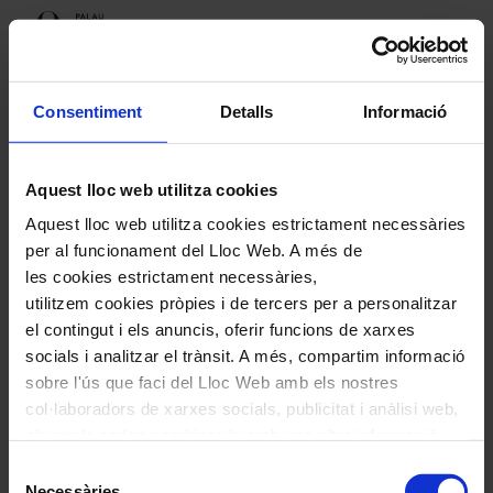
Programació
Consentiment
Detalls
Informació
Aquest lloc web utilitza cookies
Propers espectacles
Aquest lloc web utilitza cookies estrictament necessàries
Festival Masimas25
per al funcionament del Lloc Web. A més de
les cookies estrictament necessàries,
utilitzem cookies pròpies i de tercers per a personalitzar
el contingut i els anuncis, oferir funcions de xarxes
socials i analitzar el trànsit. A més, compartim informació
Festival Masimas25
sobre l'ús que faci del Lloc Web amb els nostres
col·laboradors de xarxes socials, publicitat i anàlisi web,
els quals poden combinar-la amb una altra informació
que els hagi proporcionat o que hagin recopilat a través
Selecció
de l'ús que hagi fet dels seus serveis. En el quadre
Necessàries