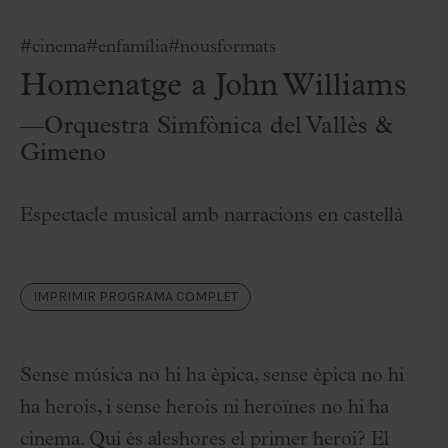
#cinema
#enfamília
#nousformats
Homenatge a John Williams
—Orquestra Simfònica del Vallès &
Gimeno
Espectacle musical amb narracions en castellà
IMPRIMIR PROGRAMA COMPLET
Sense música no hi ha èpica, sense èpica no hi
ha herois, i sense herois ni heroïnes no hi ha
cinema. Qui és aleshores el primer heroi? El