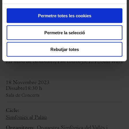
Rubén Gimeno,
director
Permetre totes les cookies
Programa
Permetre la selecció
J. WILLIAMS:
Fanfara olímpica i tema, Lincoln,
Rebutjar totes
Hook, Salvem el soldat Ryan, Tango, Superman,
La llista de Schindler, The cowboys, E.T., Star Wars
18 Novembre 2023
Dissabte
18:30 h
Sala de Concerts
Cicle:
Simfònics al Palau
Organitzen:
Orquestra Simfònica del Vallès i