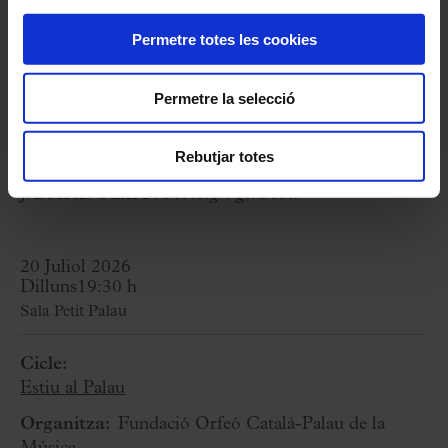
de vestuari
Permetre totes les cookies
Una producció de La Barca
Permetre la selecció
Programa
Rebutjar totes
J. BARDOLET:
Festeig i giravolt
20 Juliol 2026
Dilluns
19:30 h
Sala Petit Palau
Cicle:
Estiu al Palau
Organitza:
Fundació Orfeó Català-Palau de la