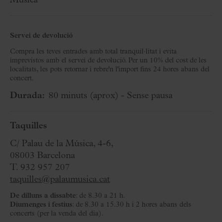
Música
Servei de devolució
Compra les teves entrades amb total tranquil·litat i evita
imprevistos amb el servei de devolució. Per un 10% del cost de les
localitats, les pots retornar i rebre'n l'import fins 24 hores abans del
concert.
Durada:
80 minuts
(aprox)
- Sense pausa
Taquilles
C/ Palau de la Música, 4-6,
08003 Barcelona
T. 932 957 207
taquilles@palaumusica.cat
De dilluns a dissabte
: de 8.30 a 21 h.
Diumenges i festius
: de 8.30 a 15.30 h i 2 hores abans dels
concerts (per la venda del dia).