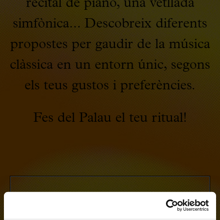
recital de piano, una vetllada
simfònica... Descobreix diferents
propostes per gaudir de la música
clàssica en un entorn únic, segons
els teus gustos i preferències.
Fes del Palau el teu ritual!
Òpera i música coral