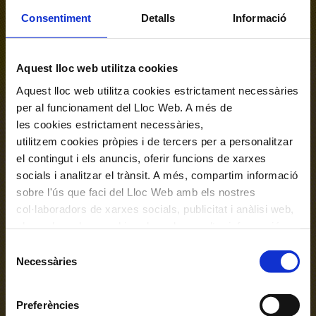
La veu com a protagonista, de l’òpera al
Consentiment
Detalls
Informació
lied i la música coral, en tota la seva
expressió.
Aquest lloc web utilitza cookies
VEURE PROGRAMACIÓ
Aquest lloc web utilitza cookies estrictament necessàries
per al funcionament del Lloc Web. A més de
les cookies estrictament necessàries,
utilitzem cookies pròpies i de tercers per a personalitzar
el contingut i els anuncis, oferir funcions de xarxes
Simfonisme
socials i analitzar el trànsit. A més, compartim informació
sobre l'ús que faci del Lloc Web amb els nostres
De Bach a Wagner, passant per
col·laboradors de xarxes socials, publicitat i anàlisi web,
els quals poden combinar-la amb una altra informació
Xostakóvitx i Mahler. Grans obres en
que els hagi proporcionat o que hagin recopilat a través
Selecció
format simfònic per viure la música en
de l'ús que hagi fet dels seus serveis. En el quadre
Necessàries
de
tota la seva força.
inferior pot “Permetre totes les cookies” o seleccionar el
consentiment
tipus de cookies que vol permetre i prémer sobre
VEURE PROGRAMACIÓ
Preferències
"Permetre la selecció". Si vol més informació visiti la