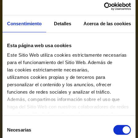
Ópera y música coral
La voz como protagonista, de la ópera
Consentimiento
Detalles
Acerca de las cookies
al lied y la música coral, en toda su
expresión.
Esta página web usa cookies
VER PROGRAMACIÓN
Este Sitio Web utiliza cookies estrictamente necesarias
para el funcionamiento del Sitio Web. Además de
las cookies estrictamente necesarias,
utilizamos cookies propias y de terceros para
personalizar el contenido y los anuncios, ofrecer
funciones de redes sociales y analizar el tráfico.
Sinfonismo
Además, compartimos información sobre el uso que
haga del Sitio Web con nuestros colaboradores de redes
De Bach a Wagner, pasando por
sociales, publicidad y análisis web, quienes pueden
Shostakóvich y Mahler. Grandes obras
combinarla con otra información que les haya
Selección
proporcionado o que hayan recopilado a través del uso
Necesarias
en formato sinfónico para vivir la
de
que haya hecho de sus servicios. En el cuadro inferior