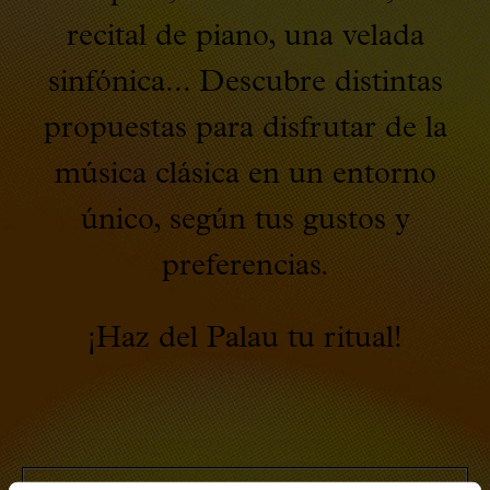
recital de piano, una velada
sinfónica... Descubre distintas
propuestas para disfrutar de la
música clásica en un entorno
único, según tus gustos y
preferencias.
¡Haz del Palau tu ritual!