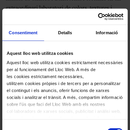
extraordinari laboratori de colors, textures i
ritmes.
Consentiment
Detalls
Informació
La primera part culminarà amb
Beyond
stickability
, una obra del mateix Alexej
Gerassimez, compositor i un dels
Aquest lloc web utilitza cookies
percussionistes convidats, que reflecteix la seva
Aquest lloc web utilitza cookies estrictament necessàries
per al funcionament del Lloc Web. A més de
personalitat artística polièdrica. Influït pel jazz, el
les cookies estrictament necessàries,
minimalisme i fins i tot l’electrònica, el
utilitzem cookies pròpies i de tercers per a personalitzar
percussionista converteix sons quotidians i
el contingut i els anuncis, oferir funcions de xarxes
socials i analitzar el trànsit. A més, compartim informació
patrons rítmics en material musical.
“Camino
sobre l'ús que faci del Lloc Web amb els nostres
pel món amb les orelles obertes: petits sons
col·laboradors de xarxes socials, publicitat i anàlisi web,
quotidians –el clic d’un semàfor, el ritme d’una
els quals poden combinar-la amb una altra informació
que els hagi proporcionat o que hagin recopilat a través
màquina– esdevenen materials de precisió que
Selecció