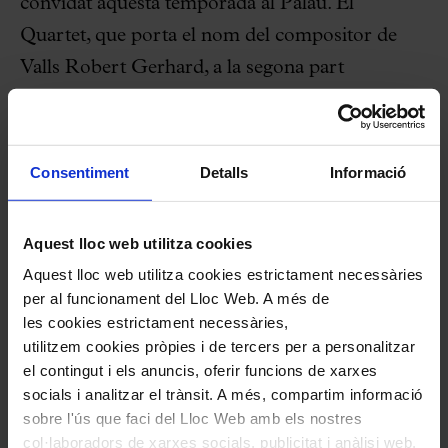
convidat aquesta temporada al Palau. El
Quartet, que porta el nom del compositor de
Valls Robert Gerhard, a la segona part
interpretarà el
Quartet en La menor, op. 51/2
de
Johannes Brahms, que va ser escrit gairebé un
segle després del de Mozart.
Consentiment
Detalls
Informació
Aquesta temporada, la formació oferirà el
Aquest lloc web utilitza cookies
segon concert el 28 de maig
, novament al
Aquest lloc web utilitza cookies estrictament necessàries
cicle Intèrprets Catalans. Aleshores presentarà el
per al funcionament del Lloc Web. A més de
Quartet núm. 17, en Si bemoll major, KV 458, “la
les cookies estrictament necessàries,
Caça”
de Mozart. I completarà el programa
utilitzem cookies pròpies i de tercers per a personalitzar
el contingut i els anuncis, oferir funcions de xarxes
l’estrena a l’Estat del
Quartet núm. 8
de Philip
socials i analitzar el trànsit. A més, compartim informació
Glass, també compositor convidat aquesta
sobre l'ús que faci del Lloc Web amb els nostres
temporada al Palau. Clourà el concert el
Quartet
col·laboradors de xarxes socials, publicitat i anàlisi web,