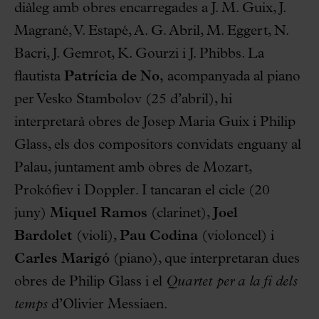
diàleg amb obres encarregades a J. M. Guix, J.
Magrané, V. Estapé, A. G. Abril, M. Eggert, N.
Bacri, J. Gemrot, K. Gourzi i J. Phibbs. La
flautista
Patrícia de No,
acompanyada al piano
per Vesko Stambolov (25 d’abril), hi
interpretarà obres de Josep Maria Guix i Philip
Glass, els dos compositors convidats enguany al
Palau, juntament amb obres de Mozart,
Prokófiev i Doppler. I tancaran el cicle (20
juny)
Miquel Ramos
(clarinet),
Joel
Bardolet
(violí),
Pau Codina
(violoncel) i
Carles Marigó
(piano), que interpretaran dues
obres de Philip Glass i el
Quartet per a la fi dels
temps
d’Olivier Messiaen.