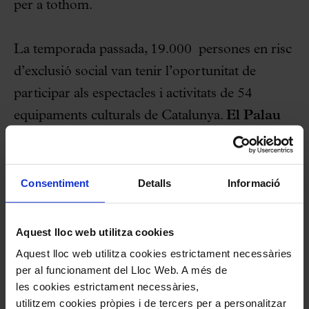
per a tothom.
La temporada passada, 19.000 persones en risc
d’exclusió social van tenir l’oportunitat de
participar als espectacles i activitats de 54
equipaments culturals de Catalunya.
El Palau
de la Música Catalana va acollir 1.400
persones a través dels seus concerts i visites
guiades.
Consentiment
Detalls
Informació
Apropa Cultura vetlla per l’accessibilitat de tota
Aquest lloc web utilitza cookies
la ciutadania als equipaments culturals. És una
Aquest lloc web utilitza cookies estrictament necessàries
iniciativa que uneix teatres, auditoris i museus
per al funcionament del Lloc Web. A més de
amb les entitats del sector social per fer la
les cookies estrictament necessàries,
utilitzem cookies pròpies i de tercers per a personalitzar
cultura accessible a tothom.