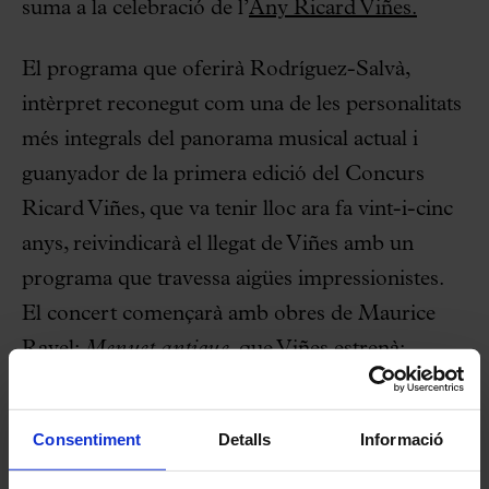
suma a la celebració de l’
Any Ricard Viñes.
El programa que oferirà Rodríguez-Salvà,
intèrpret reconegut com una de les personalitats
més integrals del panorama musical actual i
guanyador de la primera edició del Concurs
Ricard Viñes, que va tenir lloc ara fa vint-i-cinc
anys, reivindicarà el llegat de Viñes amb un
programa que travessa aigües impressionistes.
El concert començarà amb obres de Maurice
Ravel:
Menuet antique
, que Viñes estrenà;
“Oiseaux tristes”, segon moviment de la suite
Miroirs
que Ravel li dedicà;
Pavane pour une
Consentiment
Detalls
Informació
infante défunte
, obra de la qual Viñes fou un