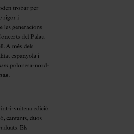
poden trobar per
 rigor i
de les generacions
Concerts del Palau
ll. A més dels
litat espanyola i
tura
polonesa-nord-
bas
.
int-i-vuitena edició.
ió, cantants, duos
raduats. Els