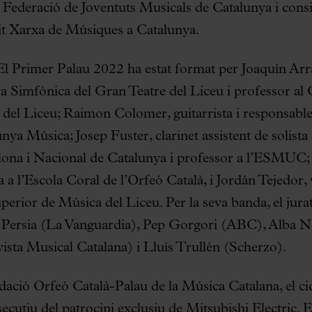
la Federació de Joventuts Musicals de Catalunya i consi
cuit Xarxa de Músiques a Catalunya.
’El Primer Palau 2022 ha estat format per Joaquín Arr
ra Simfònica del Gran Teatre del Liceu i professor al
del Liceu; Raimon Colomer, guitarrista i responsable 
ya Música; Josep Fuster, clarinet assistent de solista
ona i Nacional de Catalunya i professor a l’ESMUC; 
 a l’Escola Coral de l’Orfeó Català, i Jordán Tejedor, v
erior de Música del Liceu. Per la seva banda, el jurat 
e Persia (La Vanguardia), Pep Gorgori (ABC), Alba 
ista Musical Catalana) i Lluís Trullén (Scherzo).
dació Orfeó Català-Palau de la Música Catalana, el cic
ecutiu del patrocini exclusiu de Mitsubishi Electric. 