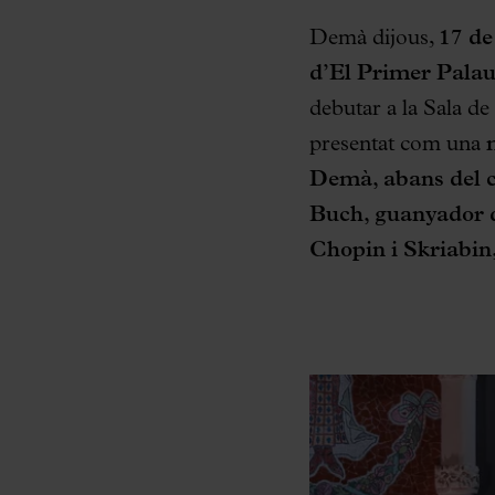
Demà dijous,
17 d
d’El Primer Pala
debutar a la Sala de
presentat com una
Demà, abans del c
Buch
,
guanyador 
Chopin i Skriabin,