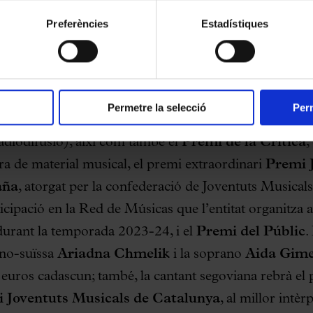
ment.
el gallec Iago Domínguez, violoncel,
rebrà
del
Premi 
Preferències
Estadístiques
000 euros oferts per Mitsubishi Electric Europe B. V.
le de concerts des de fa vint-i-dos anys. El Quartet A
 Música
, atorgat per l’emissora nacional de Catalunya
na maqueta professional amb un repertori que triarà l’a
Permetre la selecció
Perm
internacional a través dels seus canals (emissores de r
diodifusió), així com també el
Premi de la Crítica
,
ra de material musical, el premi extraordinari
Premi 
aña
, atorgat per la confederació de Joventuts Musical
icipació en la Red de Músicas que l’entitat organitza a 
 durant la temporada 2023-24, i el
Premi del Públic
.
lano-suïssa
Ariadna Chmelik
i la soprano
Aida Gim
 euros cadascun; també, la cantant segoviana rebrà el
 Joventuts Musicals de Catalunya
, al millor intè