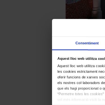
Consentiment
Aquest lloc web utilitza coo
Aquest lloc web utilitza coo
les cookies estrictament nece
oferir funcions de xarxes soc
els nostres col·laboradors de
que els hagi proporcionat o qu
“Permetre totes les cookies” 
vol més informació visiti la 
El
Quartet Atene