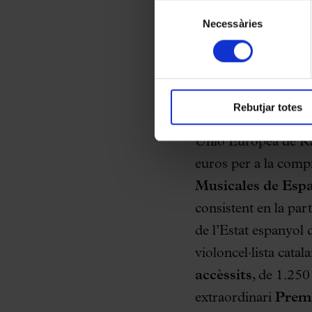
les cookies en qualsevol mo
Santacana, viola, i 
Selecció
Necessàries
de
2022
, dotat amb 5.
consentiment
patrocinador del cic
Premi Catalunya
l’enregistrament d’u
Rebutjar totes
promoció nacional i 
Unió Europea de Ra
euros per a la comp
Musicales de Esp
consistent en la part
de l’Estat espanyol
violoncel·lista cata
accèssits
, de 1.250
extraordinari
Premi