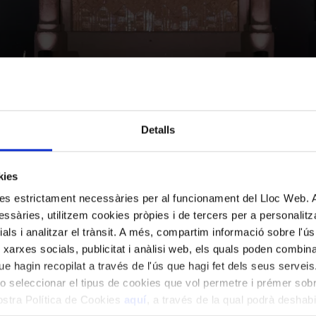
Detalls
kies
kies estrictament necessàries per al funcionament del Lloc Web.
ssàries, utilitzem cookies pròpies i de tercers per a personalitza
ials i analitzar el trànsit. A més, compartim informació sobre l'
 xarxes socials, publicitat i anàlisi web, els quals poden combin
e hagin recopilat a través de l'ús que hagi fet dels seus serveis.
o seleccionar el tipus de cookies que vol permetre i prémer sobr
nostra Política de Cookies
aquí
, a través de la qual podrà deshabil
a
format pels catalans Gil Sisquella i Jaume Angelés, vi