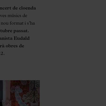
ncert de cloenda
oves músics de
 nou format i s’ha
ctubre passat.
ianista
Eudald
rà obres de
22.