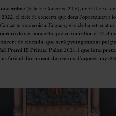
e novembre
(Sala de Concerts, 20 h), tindrà lloc el
co
u 2022
, e
l cicle de concerts que dona l’oportunitat a j
 Concerts modernista. Enguany el cicle ha estrenat un
marató de set concerts que va tenir lloc el 22 d’o
oncert de cloenda, que serà protagonitzat pel p
del Premi El Primer Palau 2021
,
i que interpreta
 es farà el lliurament de premis d’aquest any 20