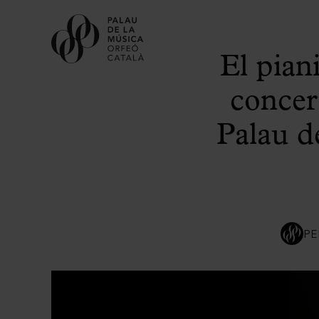
El pian
concer
Palau d
PE