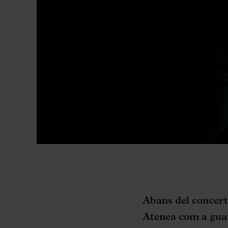
Abans del concert 
Atenea com a gua