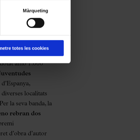
El Primer Palau
Màrqueting
 Sucursal Espanya,
tenea també rebrà el
, consistent en
rtista i en la
etre totes les cookies
àdio i xarxa de la
 dotat amb 1.000
Juventudes
s d’Espanya,
diverses localitats
 Per la seva banda, la
eno
rebran dos
 premi
rpret d’obra d’autor