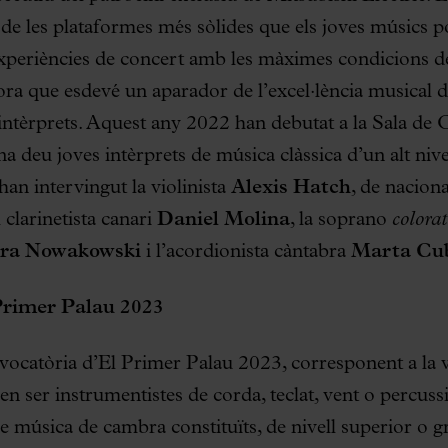
de les plataformes més sòlides que els joves músics 
experiències de concert amb les màximes condicions de
hora que esdevé un aparador de l’excel·lència musical 
intèrprets. Aquest any 2022 han debutat a la Sala de 
a deu joves intèrprets de música clàssica d’un alt nive
an intervingut la violinista
Alexis Hatch
, de naciona
clarinetista canari
Daniel Molina
, la soprano
colora
ra Nowakowski
i l’acordionista càntabra
Marta Cu
Primer Palau 2023
nvocatòria d’El Primer Palau 2023, corresponent a la v
en ser instrumentistes de corda, teclat, vent o percuss
 música de cambra constituïts, de nivell superior o g