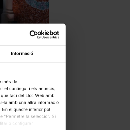
Informació
 A més de
r el contingut i els anuncis,
ús que faci del Lloc Web amb
ar-la amb una altra informació
 En el quadre inferior pot
e "Permetre la selecció". Si
itar o configurar
olins, i Bernat