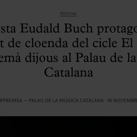
Notícies
ista Eudald Buch protago
t de cloenda del cicle El
emà dijous al Palau de l
Catalana
R
PREMSA — PALAU DE LA MÚSICA CATALANA
·
16 NOVEMBR