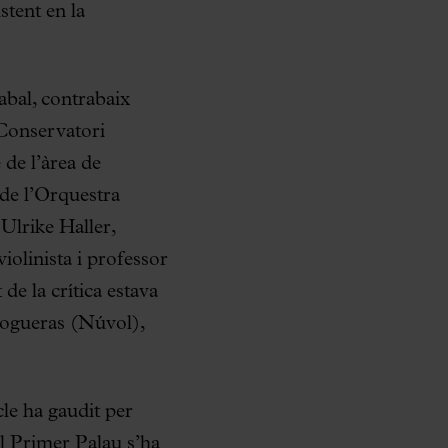
stent en la
abal, contrabaix
 Conservatori
de l’àrea de
 de l’Orquestra
Ulrike Haller,
iolinista i professor
de la crítica estava
Nogueras (Núvol),
le ha gaudit per
El Primer Palau s’ha