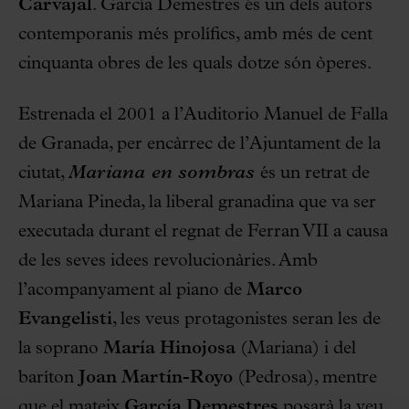
Carvajal
. García Demestres és un dels autors
contemporanis més prolífics, amb més de cent
cinquanta obres de les quals dotze són òperes.
Estrenada el 2001 a l’Auditorio Manuel de Falla
de Granada, per encàrrec de l’Ajuntament de la
ciutat,
Mariana en sombras
és un retrat de
Mariana Pineda, la liberal granadina que va ser
executada durant el regnat de Ferran VII a causa
de les seves idees revolucionàries. Amb
l’acompanyament al piano de
Marco
Evangelisti
, les veus protagonistes seran les de
la soprano
María Hinojosa
(Mariana) i del
baríton
Joan Martín-Royo
(Pedrosa), mentre
que el mateix
García Demestres
posarà la veu