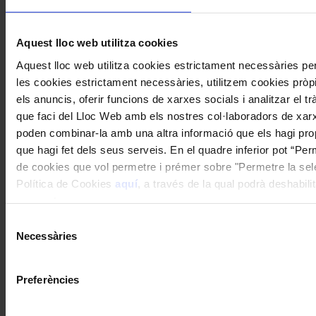
Entre els moments més destacats de l’any també
Aquest lloc web utilitza cookies
cal remarcar la tradicional Cantata de Palau
Aquest lloc web utilitza cookies estrictament necessàries p
Vincles, celebrada el 26 de març, en què es va
les cookies estrictament necessàries, utilitzem cookies pròpie
estrenar
Destins
, del compositor Marc Timón.
els anuncis, oferir funcions de xarxes socials i analitzar el 
que faci del Lloc Web amb els nostres col·laboradors de xarxes
poden combinar-la amb una altra informació que els hagi prop
que hagi fet dels seus serveis. En el quadre inferior pot “Per
de cookies que vol permetre i prémer sobre "Permetre la selec
Política de Cookies
aquí
, a través de la qual podrà deshabili
moment.
Selecció
Necessàries
de
consentiment
Preferències