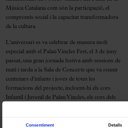
Música Catalana com són la participació, el
compromís social i la capacitat transformadora
de la cultura.
L’aniversari es va celebrar de manera molt
especial amb el Palau Vincles Fest, el 3 de juny
passat, una gran jornada festiva amb sessions de
matí i tarda a la Sala de Concerts que va reunir
centenars d’infants i joves de totes les
formacions del projecte, incloent-hi els cors
Infantil i Juvenil de Palau Vincles, els cors dels
centres educatius participants al projecte, grups
de
hip-hop
i els cors de les entitats socials
vinculades.
Consentiment
Detalls