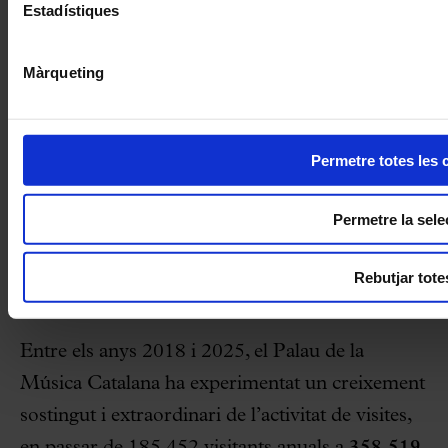
Estadístiques
Màrqueting
Permetre totes les 
Permetre la sele
Rebutjar tote
RÈCORD DE VISITANTS L'ANY 2025
Entre els anys 2018 i 2025, el Palau de la
Música Catalana ha experimentat un creixement
sostingut i extraordinari de l’activitat de visites,
en passar de 185.452 visitants anuals a
358.519
,