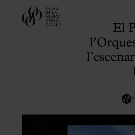
El 
l’Orques
l’escena
P