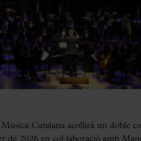
 Música Catalana acollirà un doble co
rer de 2026 en col·laboració amb Man