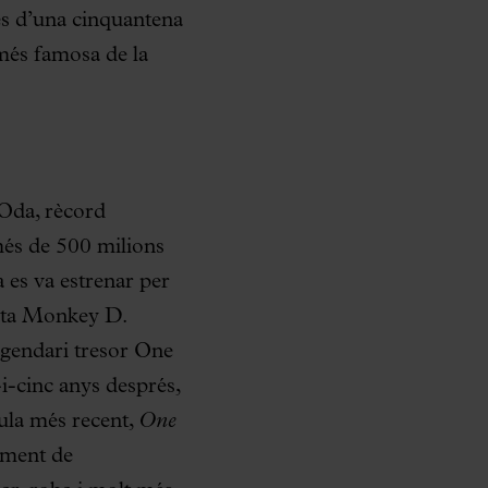
és d’una cinquantena
més famosa de la
 Oda, rècord
és de 500 milions
 es va estrenar per
rata Monkey D.
legendari tresor One
-i-cinc anys després,
cula més recent,
One
xement de