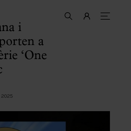
na i
 porten a
èrie ‘One
c
 2025