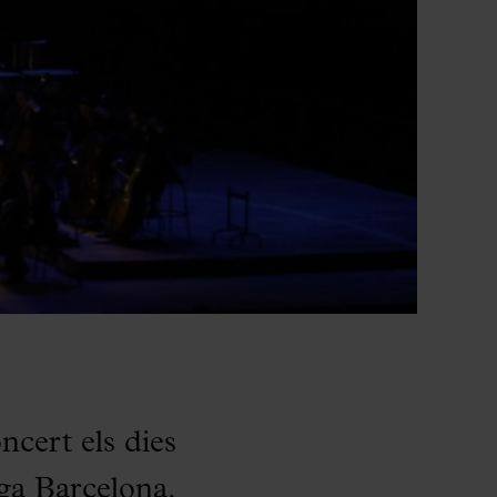
ncert els dies
ga Barcelona.