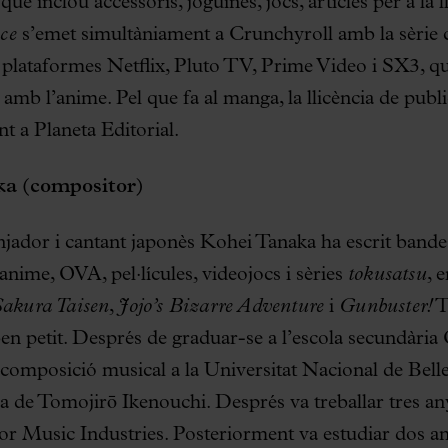
ue inclou accessoris, joguines, jocs, articles per a la l
ece
s’emet simultàniament a Crunchyroll amb la sèrie 
s plataformes Netflix, Pluto TV, Prime Video i SX3, q
amb l’anime. Pel que fa al manga, la llicència de public
t a Planeta Editorial.
ka (compositor)
njador i cantant japonès Kohei Tanaka ha escrit bande
nime, OVA, pel·lícules, videojocs i sèries
tokusatsu
, 
akura Taisen
,
Jojo’s Bizarre Adventure
i
Gunbuster!
T
ben petit. Després de graduar-se a l’escola secundària
 composició musical a la Universitat Nacional de Bell
la de Tomojirō Ikenouchi. Després va treballar tres a
tor Music Industries. Posteriorment va estudiar dos an