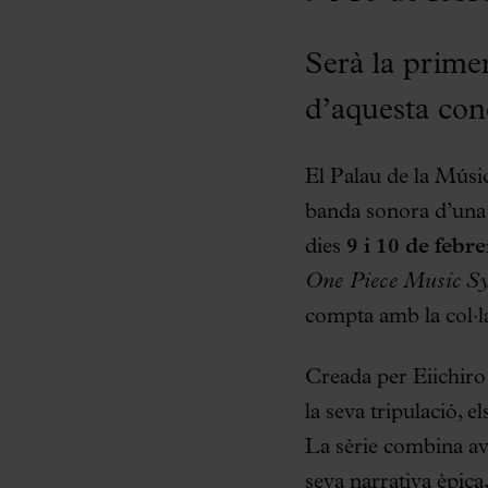
Serà la prime
d’aquesta con
El Palau de la Músic
banda sonora d’una 
dies
9 i 10 de febr
One Piece Music S
compta amb la col·
Creada per Eiichir
la seva tripulació, e
La sèrie combina av
seva narrativa èpic