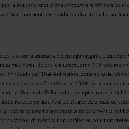
per la majestuositat d’una orquestra simfònica de m
cert és el moment per gaudir en directe de la música 
tació televisiva animada del manga original d’Eiichiro
nga més venut de tots els temps, amb 108 volums i m
s. Produïda per Toei Animation, aquesta sèrie icònica
televisió japonesa l’octubre del 1999 i presenta el pi
lació del Barret de Palla en la seva èpica recerca del l
l’antic rei dels pirates, Gol D. Roger. Ara, més de vint
ece
inclou quinze llargmetratges (incloent-hi la pel·lí
eojocs, vídeos domèstics i un catàleg en constant crei