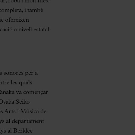
lar, roba i molt més.
completa, i també
ue ofereixen
ació a nivell estatal
s sonores per a
entre les quals
anaka va començar
 Osaka Seiko
es Arts i Música de
nys al departament
ys al Berklee