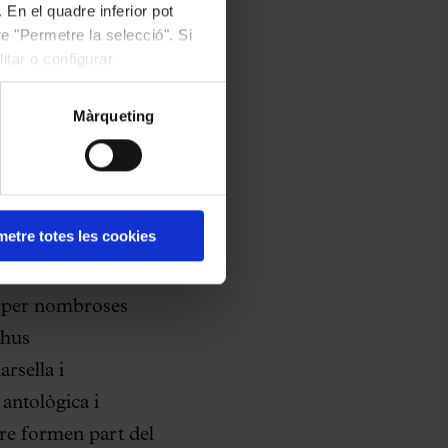
(Aquest és el millor
 En el quadre inferior pot
e "Permetre la selecció". Si
itar o configurar
Màrqueting
ficial de
One Piece
,
sitor original
 de la gira per
etre totes les cookies
it entrades en
Los Angeles, la
t per nombroses
rhus
rsella i
antològica i
re formen part del