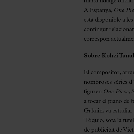
marxandatge oficial q
A Espanya,
One Pi
està disponible a le
contingut relacionat 
correspon actualmen
Sobre Kohei Tana
El compositor, arra
nombroses sèries d’a
figuren
One Piece
,
S
a tocar el piano de 
Gakuin, va estudiar
Tòquio, sota la tute
de publicitat de Vic