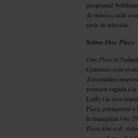
programa! Sublimat 
de músics, cada con
sèrie de televisió.
Sobre
One Piece
One Piece
és l’adap
Guinness com el ma
d’exemplars impreso
primera vegada a la 
Luffy i la seva tripu
Piece, pertanyent a 
la franquícia
One Pi
Piece film red
), vid