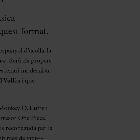
sica
quest format.
espanyol d’acollir la
ce
. Serà els propers
’escenari modernista
 Vallès
i que
a Monkey D. Luffy i
i tresor One Piece.
és reconeguda per la
mb més de vint-i-