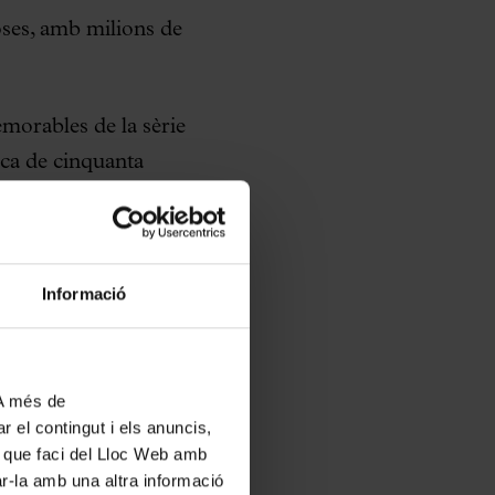
toses, amb milions de
morables de la sèrie
ica de cinquanta
i emoció, que
ntre reviu les
Informació
ació amb les imatges.
st espectacle,
 A més de
nts musicals més
r el contingut i els anuncis,
ús que faci del Lloc Web amb
 peces
ar-la amb una altra informació