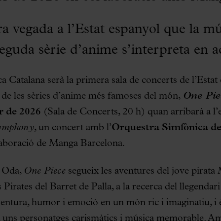
ra vegada a l’Estat espanyol que la mú
eguda sèrie d’anime s’interpreta en a
a Catalana serà la primera sala de concerts de l’Estat 
de les sèries d’anime més famoses del món,
One Pie
er de 2026
(Sala de Concerts, 20 h) quan arribarà a l
ymphony
, un concert amb l’
Orquestra Simfònica del
laboració de Manga Barcelona.
o Oda,
One Piece
segueix les aventures del jove pirat
ls Pirates del Barret de Palla, a la recerca del llegendar
entura, humor i emoció en un món ric i imaginatiu, i 
a, uns personatges carismàtics i música memorable. A