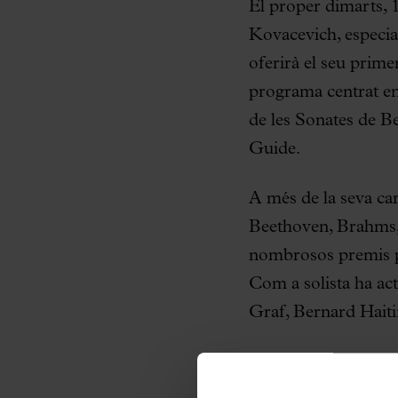
El proper dimarts, 1
Kovacevich, especia
oferirà el seu prime
programa centrat en
de les Sonates de B
Guide.
A més de la seva car
Beethoven, Brahms, 
nombrosos premis pe
Com a solista ha act
Graf, Bernard Haiti
El programa que inte
una obra de joventut