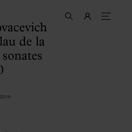
ovacevich
lau de la
 sonates
0
2014