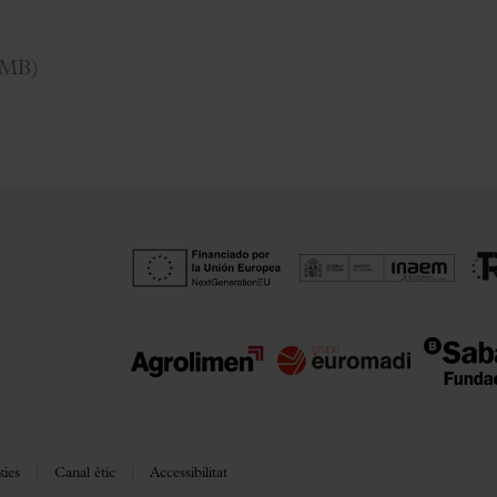
9MB
)
kies
Canal ètic
Accessibilitat