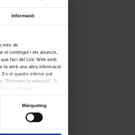
 Bach i sobretot a
Informació
riacions del tercer
agatel·les op. 126,
nys vida. Clourà el
 A més de
alhora que hi
r el contingut i els anuncis,
ús que faci del Lloc Web amb
ar-la amb una altra informació
rt, però motius
 En el quadre inferior pot
e "Permetre la selecció". Si
 ja hagin comprat les
itar o configurar
a Taquilles del
Màrqueting