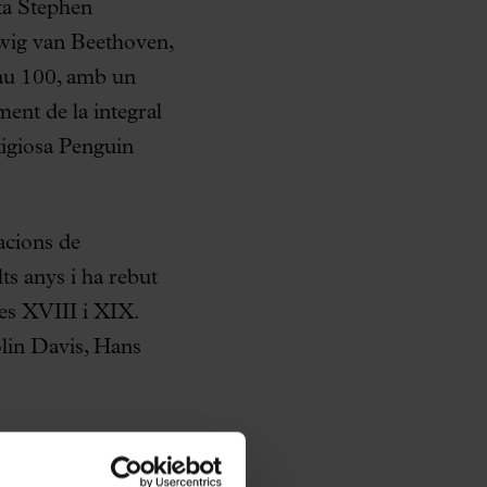
sta Stephen
dwig van Beethoven,
alau 100, amb un
ent de la integral
tigiosa Penguin
tacions de
s anys i ha rebut
es XVIII i XIX.
olin Davis, Hans
 1
de Beethoven,
vich abordarà la