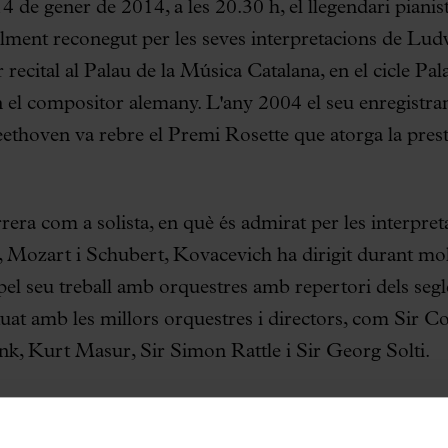
4 de gener de 2014, a les 20.30 h, el llegendari piani
lment reconegut per les seves interpretacions de Lu
r recital al Palau de la Música Catalana, en el cicle P
 el compositor alemany. L'any 2004 el seu enregistram
eethoven va rebre el Premi Rosette que atorga la pres
rera com a solista, en què és admirat per les interpre
Mozart i Schubert, Kovacevich ha dirigit durant molt
l seu treball amb orquestres amb repertori dels segl
uat amb les millors orquestres i directors, com Sir C
nk, Kurt Masur, Sir Simon Rattle i Sir Georg Solti.
rpretarà al Palau s'iniciarà amb la
Sonata op. 10 núm.
 concisa i plena d'originalitat. A continuació Kovace