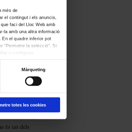
 A més de
, amb
Gerard
r el contingut i els anuncis,
ús que faci del Lloc Web amb
e et la
bête
(versió
ar-la amb una altra informació
u. El concert
 En el quadre inferior pot
nden
de Johann
e "Permetre la selecció". Si
itar o configurar
rà el concert.
Màrqueting
ctuació, en aquest
per Simon Halsey,
positor americà David
t amb la formació de
etre totes les cookies
lades i madrigals
Simfònica del
ue és un dels