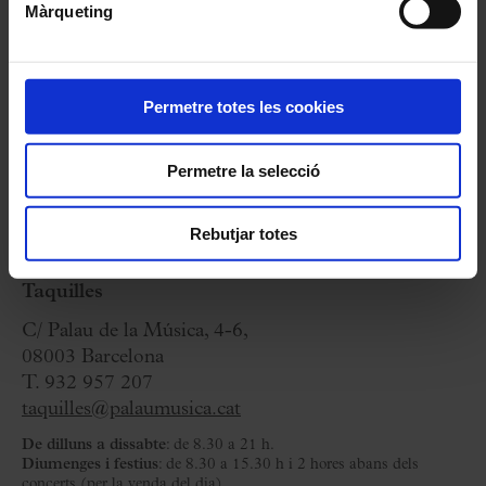
Màrqueting
2 Juliol 2024
Dimarts
20:00 h
Sala Petit Palau
Permetre totes les cookies
Cicle:
Estiu al Palau
Permetre la selecció
Organitza:
Fundació Orfeó Català-Palau de la
Música
Rebutjar totes
Taquilles
C/ Palau de la Música, 4-6,
08003 Barcelona
T. 932 957 207
taquilles@palaumusica.cat
De dilluns a dissabte
: de 8.30 a 21 h.
Diumenges i festius
: de 8.30 a 15.30 h i 2 hores abans dels
concerts (per la venda del dia).