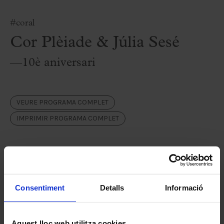
#coral
Cor Plèiade & Júlia Sesé
—10è aniversari
VEURE PROGRAMA COMPLET
IMPRIMIR PROGRAMA COMPLET
Fitxa artística
Cor Plèiade
Consentiment
Detalls
Informació
Júlia Sesé,
directora
Aquest lloc web utilitza cookies