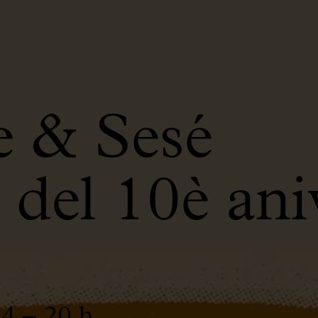
e & Sesé
del 10è aniv
24 – 20 h