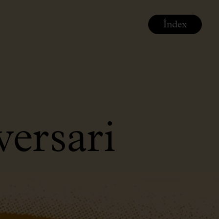
Índex
ersari