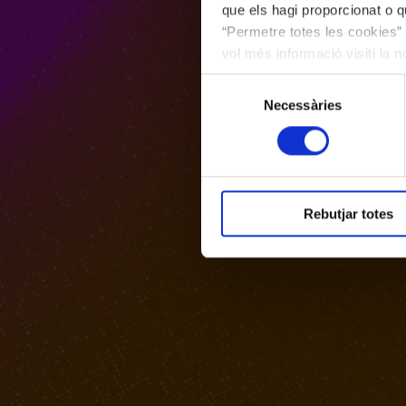
que els hagi proporcionat o qu
“Permetre totes les cookies” 
vol més informació visiti la 
les cookies en qualsevol mo
Selecció
Necessàries
de
consentiment
Rebutjar totes