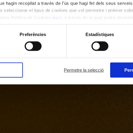
e hagin recopilat a través de l'ús que hagi fet dels seus serveis.
o seleccionar el tipus de cookies que vol permetre i prémer sobr
nostra Política de Cookies
aquí
, a través de la qual podrà deshabil
ment.
Preferències
Estadístiques
Permetre la selecció
Perm