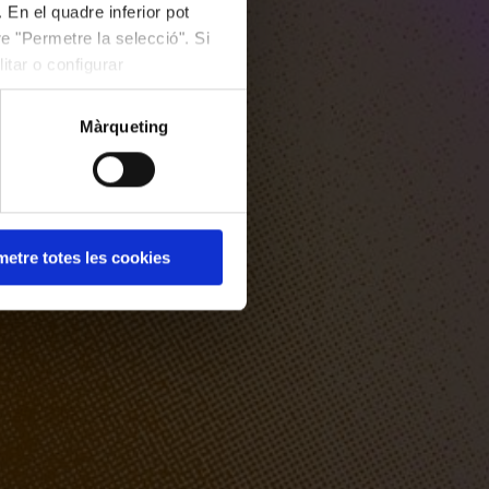
 En el quadre inferior pot
e "Permetre la selecció". Si
itar o configurar
Màrqueting
etre totes les cookies