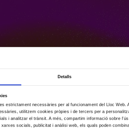
Detalls
kies
kies estrictament necessàries per al funcionament del Lloc Web.
ssàries, utilitzem cookies pròpies i de tercers per a personalitza
ials i analitzar el trànsit. A més, compartim informació sobre l'
 xarxes socials, publicitat i anàlisi web, els quals poden combin