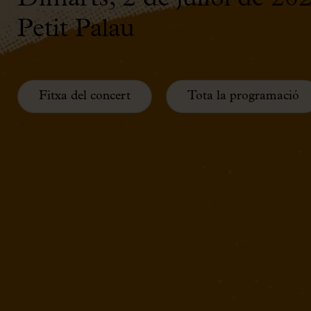
Petit Palau
Fitxa del concert
Tota la programació