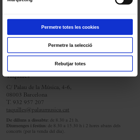
Cicles:
L'Hivernacle
Permetre totes les cookies
Organitza:
Fundació Orfeó Català-Palau de la
Música
Permetre la selecció
Durada:
60 minuts
(aprox)
- Sense pausa
Rebutjar totes
Taquilles
C/ Palau de la Música, 4-6,
08003 Barcelona
T. 932 957 207
taquilles@palaumusica.cat
De dilluns a dissabte
: de 8.30 a 21 h.
Diumenges i festius
: de 8.30 a 15.30 h i 2 hores abans dels
concerts (per la venda del dia).