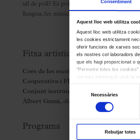
Consentiment
ull de poll? Es pot fer fora de casa seva un c
Palau Jove
llengua, fer música i passar una estona divert
Temporada 2026-2027
Aquest lloc web utilitza coo
Totes les temporades
Aquest lloc web utilitza coo
Aula Palau
les cookies estrictament nece
oferir funcions de xarxes soc
Descomptes i promocions
Fitxa artística
els nostres col·laboradors de
Programes de mà
que els hagi proporcionat o qu
Condicions i normativa
“Permetre totes les cookies” 
Cors de les escoles Àgora Sant Cugat In
vol més informació visiti la 
Cooperativa i FEP Sant Josep Oriol
les cookies en qualsevol mo
Selecció
Conjunt instrumental del Centre Superi
Necessàries
de
Albert Gumí,
director
consentiment
Programa
Rebutjar totes