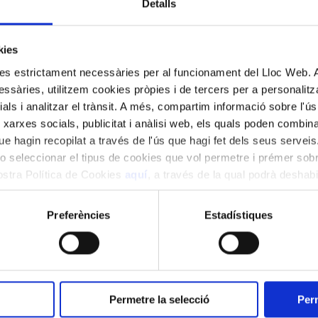
Detalls
aragol? Un recull de "bestieses" per jugar amb la
ida.
kies
kies estrictament necessàries per al funcionament del Lloc Web.
ssàries, utilitzem cookies pròpies i de tercers per a personalitza
ials i analitzar el trànsit. A més, compartim informació sobre l'
 xarxes socials, publicitat i anàlisi web, els quals poden combin
e hagin recopilat a través de l'ús que hagi fet dels seus serveis.
o seleccionar el tipus de cookies que vol permetre i prémer sobr
ternational School, Escola Sant Gervasi
nostra Política de Cookies
aquí
, a través de la qual podrà deshabil
ment.
or Conservatori Liceu
Preferències
Estadístiques
Permetre la selecció
Perm