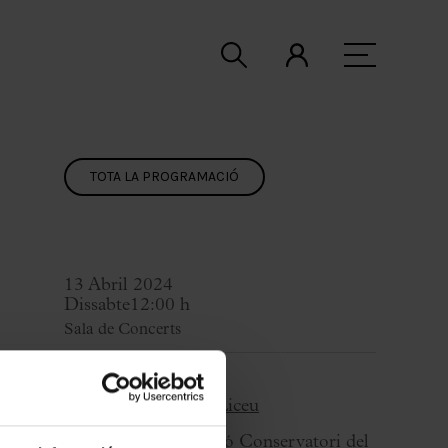
TOTA LA PROGRAMACIÓ
13 Abril 2024
Dissabte
12:00 h
Sala de Concerts
Cicle:
Cicle Conservatori Liceu
Organitza:
Fundació Conservatori del