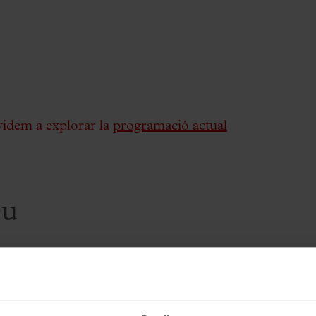
videm a explorar la
programació actual
eu
a petxina? Creus que un cent-peus pot tenir un