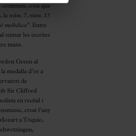
e contenen, cosa que
, la
núm. 7
,
núm. 15
ió melòdica”
. Entre
cal sumar les escrites
atre mans.
ordon Green al
la medalla d’or a
servatori de
b Sir Clifford
lista en recital i
nsmusic, creat l’any
a Mozart a Tòquio,
 Schwetzingen,