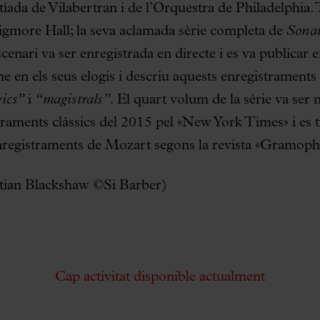
ada de Vilabertran i de l’Orquestra de Philadelphia.
Wigmore Hall; la seva aclamada sèrie completa de
Sonat
enari va ser enregistrada en directe i es va publicar
me en els seus elogis i descriu aquests enregistraments
ics”
i
“magistrals”.
El quart volum de la sèrie va se
traments clàssics del 2015 pel «New York Times» i es t
nregistraments de Mozart segons la revista «Gramoph
stian Blackshaw ©Si Barber)
Cap activitat disponible actualment