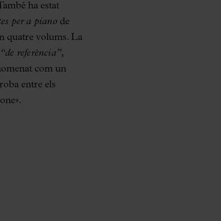
 També ha estat
es per a piano
de
 en quatre volums. La
“de referència”
,
r nomenat com un
roba entre els
one».