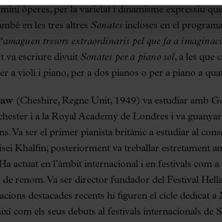
ini òperes, per la varietat i dinamisme expressiu qu
mbé en les tres altres
Sonates
incloses en el programa
“amaguen tresors extraordinaris pel que fa a imaginac
 va escriure divuit
Sonates per a piano sol
, a les que 
per a violí i piano, per a dos pianos o per a piano a qu
haw
(Cheshire, Regne Unit, 1949) va estudiar amb G
ester i a la Royal Academy de Londres i va guanyar 
ns. Va ser el primer pianista britànic a estudiar al con
i Khalfin; posteriorment va treballar estretament am
 actuat en l’àmbit internacional i en festivals com a so
 de renom. Va ser director fundador del Festival Helle
acions destacades recents hi figuren el cicle dedicat 
ixí com els seus debuts al festivals internacionals de