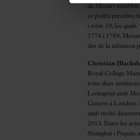
de Mozart semblen m
es podrà percebre ta
i
núm. 18
, les quals
1774 i 1789, Mozart
des de la infantesa 
Christian Blacks
Royal College Manch
totes dues institucio
Leningrad amb Moise
Curzon a Londres. Ha
amb molts directors
2013. Entre les actu
Shanghai i Pequín, a