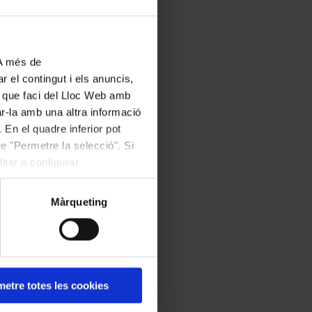
alitat de les seves
na gran comprensió,
 A més de
 Mozart. Els
r el contingut i els anuncis,
 Wigmore Hall de
ús que faci del Lloc Web amb
straments que s’han
ar-la amb una altra informació
 En el quadre inferior pot
e "Permetre la selecció". Si
itar o configurar
La major, KV 331,
els patrons
Màrqueting
explica el crític
ograma de mà de
a: el primer moviment
deliciós minuet amb
etre totes les cookies
diu que les
Sonates