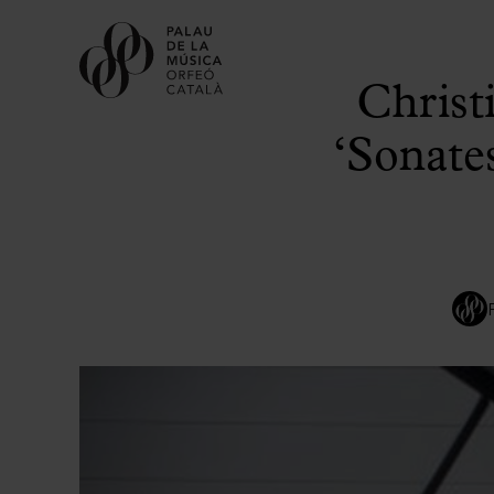
Christ
‘Sonate