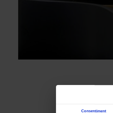
Dilluns que ve,
29 
el pianista britànic
C
programa dedicat
Consentiment
destaca la
núm. 11, 