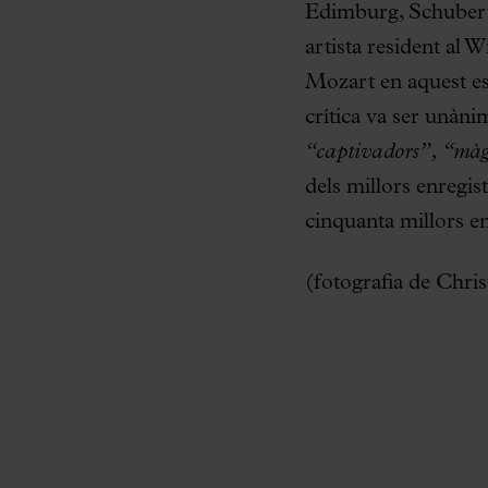
Edimburg, Schubertí
artista resident al 
Mozart en aquest esc
crítica va ser unàni
“captivadors”,
“màg
dels millors enregis
cinquanta millors e
(fotografia de Chri