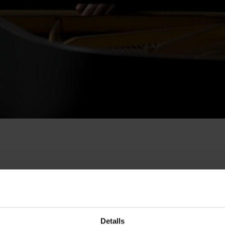
de gener
(Sala de Concerts, 20 h), el Palau de la Mús
hristian Blackshaw
al cicle
Palau Piano
per a inte
 a W. A. Mozart
amb
quatre
Sonates per a piano
Detalls
en La major, KV 331, “Alla Turca”
. Christian Blacksh