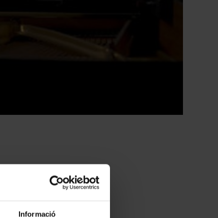
ica Catalana convida
rpretar un
, entre les quals se’n
Informació
aw és un intèrpret