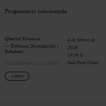
Programació relacionada
Quartet Vivancos
4 de febrer de
— Debussy, Xostakóvitx i
2026
Schubert
19:30 h
Sala Petit Palau
#cambra
#palaujove
#jovestalents
+ INFO