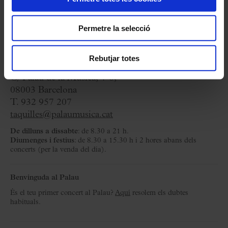
Organitza:
Fundació Orfeó Català-Palau de la
Permetre la selecció
Música
Rebutjar totes
Taquilles
C/ Palau de la Música, 4-6,
08003 Barcelona
T. 932 957 207
taquilles@palaumusica.cat
De dilluns a dissabte
: de 8.30 a 21 h.
Diumenges i festius
: de 8.30 a 15.30 h i 2 hores abans dels
concerts (per la venda del dia).
Benvinguda al Palau
És el teu primer concert al Palau?
Aquí
resolem els dubtes
habituals.