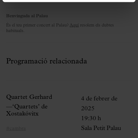
Benvinguda al Palau
És el teu primer concert al Palau?
Aquí
resolem els dubtes
habituals.
Programació relacionada
Quartet Gerhard
4 de febrer de
—‘Quartets’ de
2025
Xostakóvitx
19:30 h
Sala Petit Palau
#cambra