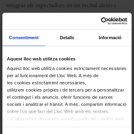
integrar els espectadors en un recital distès i
exclusiu per a un públic reduït.
Fitxa artística
Consentiment
Detalls
Informació
Xavier Chavarria,
periodista i musicòleg
Aquest lloc web utilitza cookies
Quartet Gerhard
Aquest lloc web utilitza cookies estrictament necessàries
per al funcionament del Lloc Web. A més de
les cookies estrictament necessàries,
Programa
utilitzem cookies pròpies i de tercers per a personalitzar
el contingut i els anuncis, oferir funcions de xarxes
Audició íntima prèvia al concert de Petit Palau
socials i analitzar el trànsit. A més, compartim informació
sobre l'ús que faci del Lloc Web amb els nostres
Cambra del 4 de febrer del Quartet Gerhard.
col·laboradors de xarxes socials, publicitat i anàlisi web,
els quals poden combinar-la amb una altra informació
que els hagi proporcionat o que hagin recopilat a través