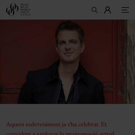
Aquest esdeveniment ja s'ha celebrat. Et
convidem a explorar la
programació actual