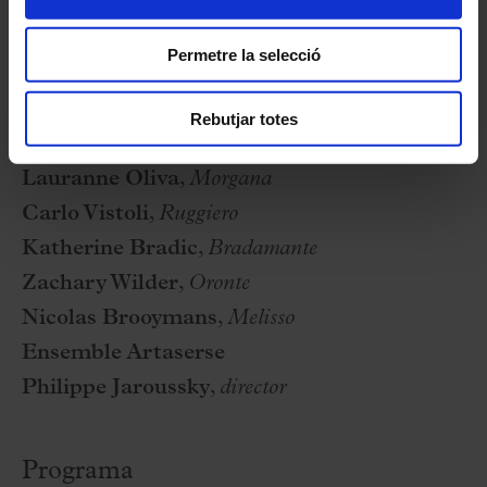
l’Ajuntament de Barcelona.
Permetre la selecció
Fitxa artística
Rebutjar totes
Kathryn Lewek
,
Alcina
Lauranne Oliva
,
Morgana
Carlo Vistoli
,
Ruggiero
Katherine Bradic
,
Bradamante
Zachary Wilder
,
Oronte
Nicolas Brooymans
,
Melisso
Ensemble Artaserse
Philippe Jaroussky
,
director
Programa