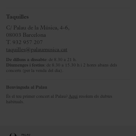
Taquilles
C/ Palau de la Música, 4-6,
08003 Barcelona
T. 932 957 207
taquilles@palaumusica.cat
De dilluns a dissabte
: de 8.30 a 21 h.
Diumenges i festius
: de 8.30 a 15.30 h i 2 hores abans dels
concerts (per la venda del dia).
Benvinguda al Palau
És el teu primer concert al Palau?
Aquí
resolem els dubtes
habituals.