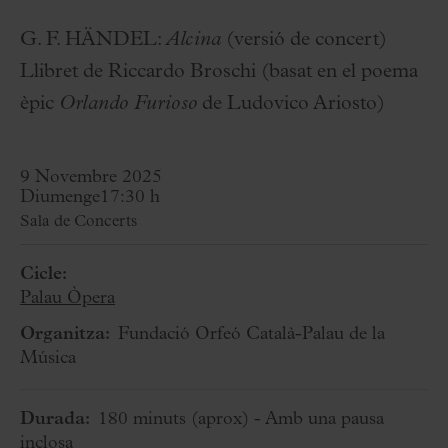
G. F. HÄNDEL:
Alcina
(versió de concert)
Llibret de Riccardo Broschi (basat en el poema
èpic
Orlando Furioso
de Ludovico Ariosto)
9 Novembre 2025
Diumenge
17:30 h
Sala de Concerts
Cicle:
Palau Òpera
Organitza:
Fundació Orfeó Català-Palau de la
Música
Durada:
180 minuts
(aprox)
- Amb una pausa
inclosa