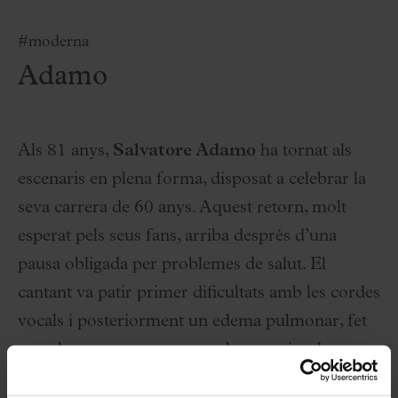
#moderna
Adamo
Als 81 anys,
Salvatore Adamo
ha tornat als
escenaris en plena forma, disposat a celebrar la
seva carrera de 60 anys. Aquest retorn, molt
esperat pels seus fans, arriba després d’una
pausa obligada per problemes de salut. El
cantant va patir primer dificultats amb les cordes
vocals i posteriorment un edema pulmonar, fet
que el va portar a posposar la seva gira de
celebració dels 80 anys.