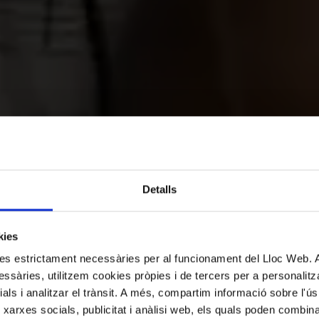
Detalls
u l’experièn
kies
kies estrictament necessàries per al funcionament del Lloc Web.
ssàries, utilitzem cookies pròpies i de tercers per a personalitza
Palau
ials i analitzar el trànsit. A més, compartim informació sobre l'
 xarxes socials, publicitat i anàlisi web, els quals poden combin