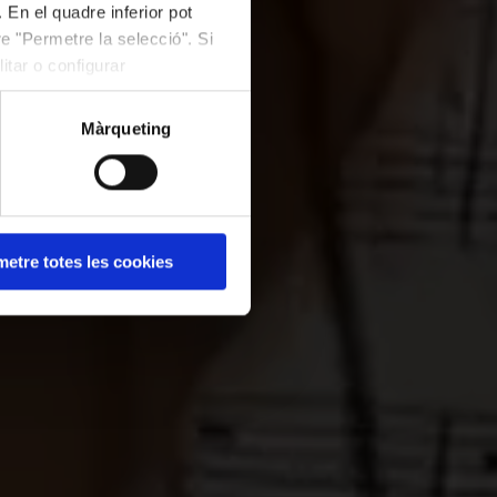
 En el quadre inferior pot
e "Permetre la selecció". Si
itar o configurar
Màrqueting
LAU
etre totes les cookies