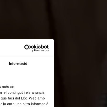
Informació
cia
 A més de
r el contingut i els anuncis,
ús que faci del Lloc Web amb
ar-la amb una altra informació