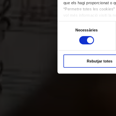
que els hagi proporcionat o qu
“Permetre totes les cookies” 
vol més informació visiti la 
les cookies en qualsevol mo
Selecció
Necessàries
de
consentiment
Rebutjar totes