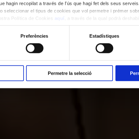
Català
Español
English
e hagin recopilat a través de l'ús que hagi fet dels seus serveis.
o seleccionar el tipus de cookies que vol permetre i prémer sobr
nostra Política de Cookies
aquí
, a través de la qual podrà deshabil
ment.
Preferències
Estadístiques
PROGRAMACIÓ
ORFEÓ CATALÀ
VISITA EL PA
Permetre la selecció
Perm