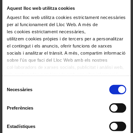
Aquest lloc web utilitza cookies
Aquest lloc web utilitza cookies estrictament necessàries
per al funcionament del Lloc Web. A més de
les cookies estrictament necessàries,
utilitzem cookies pròpies i de tercers per a personalitzar
el contingut i els anuncis, oferir funcions de xarxes
socials i analitzar el trànsit. A més, compartim informació
sobre l'ús que faci del Lloc Web amb els nostres
col·laboradors de xarxes socials, publicitat i anàlisi web,
els quals poden combinar-la amb una altra informació
que els hagi proporcionat o que hagin recopilat a través
Selecció
de l'ús que hagi fet dels seus serveis. En el quadre
Necessàries
de
inferior pot “Permetre totes les cookies” o seleccionar el
consentiment
tipus de cookies que vol permetre i prémer sobre
Preferències
"Permetre la selecció". Si vol més informació visiti la
nostra Política de Cookies
aquí
, a través de la qual podrà
Temporada 2026-27
deshabilitar o configurar les cookies en qualsevol
Estadístiques
Tota la informació de la Temporada 2026-27 on
moment.