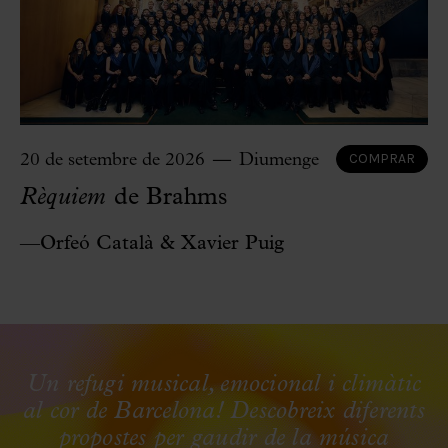
COMPRAR
20 de setembre de 2026
Diumenge
Rèquiem
de Brahms
—Orfeó Català & Xavier Puig
Un refugi musical, emocional i climàtic
al cor de Barcelona! Descobreix diferents
propostes per gaudir de la música