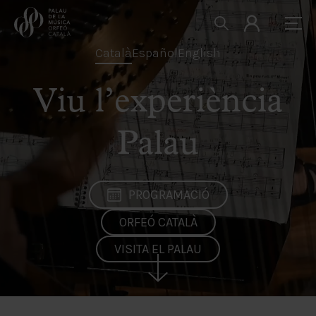
Català
Español
English
Viu l’experiència
Palau
PROGRAMACIÓ
ORFEÓ CATALÀ
VISITA EL PALAU