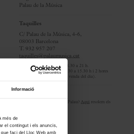
Palau de la Música
Taquilles
C/ Palau de la Música, 4-6,
08003 Barcelona
T. 932 957 207
taquilles@palaumusica.cat
De dilluns a dissabte
: de 8.30 a 21 h.
Diumenges i festius
: de 8.30 a 15.30 h i 2 hores
abans dels concerts (per la venda del dia).
Informació
Benvinguda al Palau
És el teu primer concert al Palau?
Aquí
resolem els
dubtes habituals.
 A més de
r el contingut i els anuncis,
ús que faci del Lloc Web amb