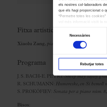
els nostres col·laboradors de
que els hagi proporcionat o qu
“Permetre totes les cookies” 
vol més informació visiti la 
les cookies en qualsevol mo
Fitxa artística
Selecció
Necessàries
de
consentiment
Xiaolu Zang
,
piano
Programa
Rebutjar totes
J. S. BACH-E. PETRI:
Sheep may safely gr
R. SCHUMANN:
Humoreske, en Si bemoll m
S. PROKÓFIEV:
Sonata per a piano núm. 8, 
Bisos
: