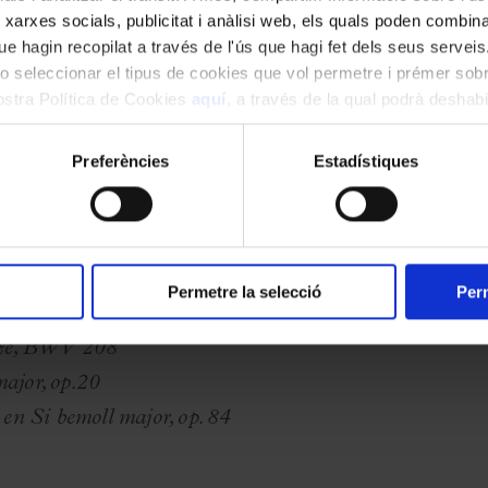
 xarxes socials, publicitat i anàlisi web, els quals poden combin
e hagin recopilat a través de l'ús que hagi fet dels seus serveis.
o seleccionar el tipus de cookies que vol permetre i prémer sobr
nostra Política de Cookies
aquí
, a través de la qual podrà deshabil
ment.
Preferències
Estadístiques
Permetre la selecció
Perm
aze, BWV 208
ajor, op.20
en Si bemoll major, op. 84