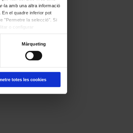
ar-la amb una altra informació
 En el quadre inferior pot
e "Permetre la selecció". Si
itar o configurar
Màrqueting
etre totes les cookies