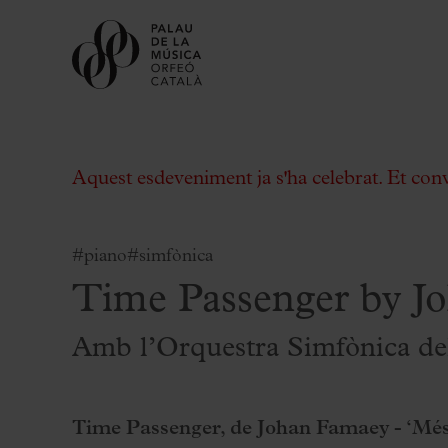
Aquest esdeveniment ja s'ha celebrat. Et con
#piano
#simfònica
Time Passenger by J
Comprar entrades
Abonaments
Amb l’Orquestra Simfònica del
Regala Palau
Tria el teu moment al Palau
Time Passenger, de Johan Famaey - ‘Més
Activitats complementàries