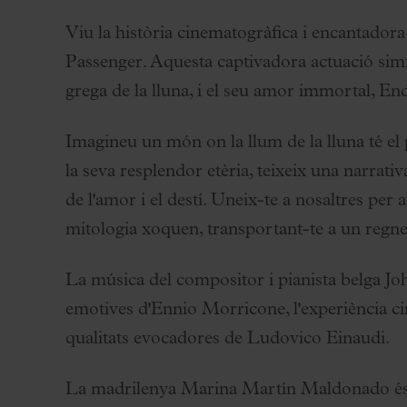
Palau Jove
Viu la història cinematogràfica i encantador
Temporada 2026-2027
Passenger. Aquesta captivadora actuació simfò
Totes les temporades
grega de la lluna, i el seu amor immortal, E
Aula Palau
Descomptes i promocions
Imagineu un món on la llum de la lluna té el
Programes de mà
la seva resplendor etèria, teixeix una narrati
Condicions i normativa
de l'amor i el destí. Uneix-te a nosaltres per 
mitologia xoquen, transportant-te a un regn
La música del compositor i pianista belga J
emotives d'Ennio Morricone, l'experiència c
qualitats evocadores de Ludovico Einaudi.
La madrilenya Marina Martín Maldonado és un