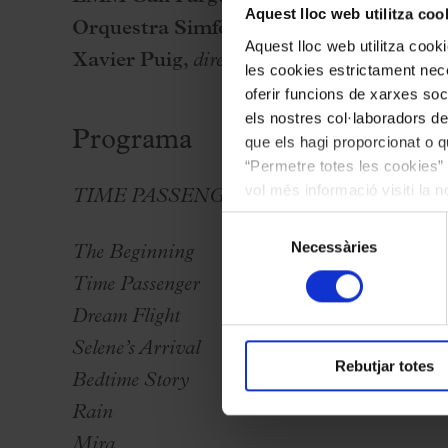
Aquest lloc web utilitza coo
Orquestra Simfònica del Vallès
Aquest lloc web utilitza coo
Xavier Puig,
director
les cookies estrictament nece
oferir funcions de xarxes soc
els nostres col·laboradors de
Programa
que els hagi proporcionat o qu
“Permetre totes les cookies” 
vol més informació visiti la 
TIME PASSENGER
, de
JOHAN FAMAE
les cookies en qualsevol mo
Selecció
Necessàries
de
The Beginning
consentiment
Time Passenger
Dream Flight
Selene’s Arrival
Rebutjar totes
Bedtime Story
Rain
Mira