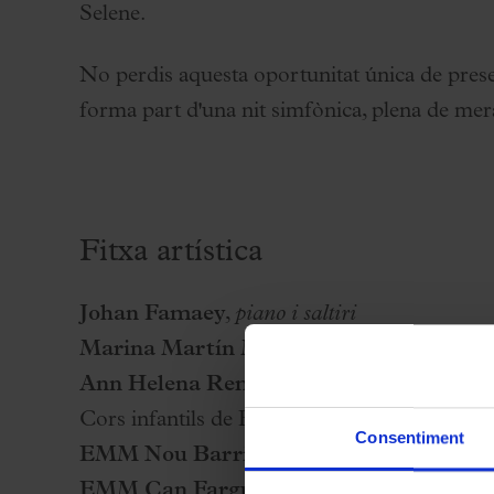
Selene.
No perdis aquesta oportunitat única de prese
forma part d'una nit simfònica, plena de mer
Fitxa artística
Johan Famaey
,
piano i saltiri
Marina Martín Maldonado
,
violí
Ann Helena Remans
(narradora),
temps
Cors infantils de Barcelona:
Consentiment
EMM Nou Barris: Xerrics 1, Xerrics 2, 
EMM Can Fargues: Cor Bàsic, Cor Jove