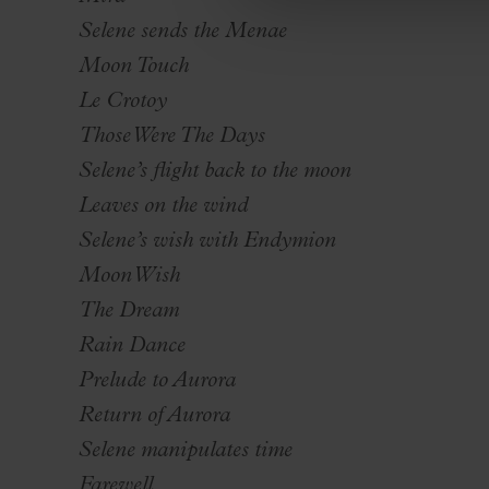
Selene sends the Menae
Moon Touch
Le Crotoy
Those Were The Days
Selene’s flight back to the moon
Leaves on the wind
Selene’s wish with Endymion
Moon Wish
The Dream
Rain Dance
Prelude to Aurora
Return of Aurora
Selene manipulates time
Farewell