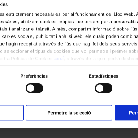
kies
kies estrictament necessàries per al funcionament del Lloc Web.
ssàries, utilitzem cookies pròpies i de tercers per a personalitza
ials i analitzar el trànsit. A més, compartim informació sobre l'
 xarxes socials, publicitat i anàlisi web, els quals poden combin
e hagin recopilat a través de l'ús que hagi fet dels seus serveis.
o seleccionar el tipus de cookies que vol permetre i prémer sobr
nostra Política de Cookies
aquí
, a través de la qual podrà deshabil
Y
ment.
Preferències
Estadístiques
Permetre la selecció
Perm