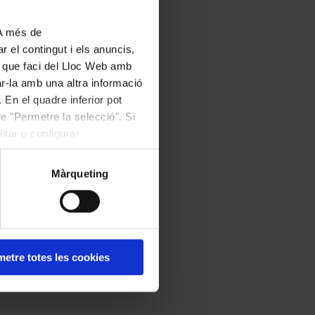
 A més de
r el contingut i els anuncis,
ús que faci del Lloc Web amb
ar-la amb una altra informació
 En el quadre inferior pot
e "Permetre la selecció". Si
itar o configurar
Màrqueting
etre totes les cookies