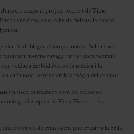
a d'amor i temps al proper concert de Time
nica s'endinsa en el mite de Selene, la deessa
ndymion.
 poder de doblegar el temps mateix. Selene, amb
va fascinant mentre navega per les complexitats
a una vetllada inoblidable on la música i la
e on cada nota ressona amb la màgia del cosmos.
ohan Famaey es tradueix com les melodies
inematogràfica èpica de Hans Zimmer i les
a violinista de gran talent que encarna la bella