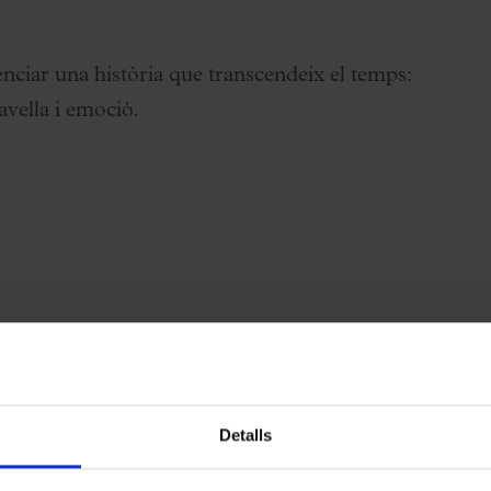
nciar una història que transcendeix el temps:
avella i emoció.
Detalls
Cor Jove