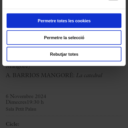
A. BARRIOS MANGORÉ:
Las abejas
N. PAGANINI:
Capritx núm. 24
(arranjament
Agustín Barrios Mangoré)
Permetre totes les cookies
A. BARRIOS MANGORÉ:
Julia Florida; Vals
Permetre la selecció
núm. 3
L. V BEETHOVEN:
Sonata “Clar de lluna”
Rebutjar totes
(primer moviment, arranjament Agustín Barrios
Mangoré)
A. BARRIOS MANGORÉ:
La catedral
6 Novembre 2024
Dimecres
19:30 h
Sala Petit Palau
Cicle: