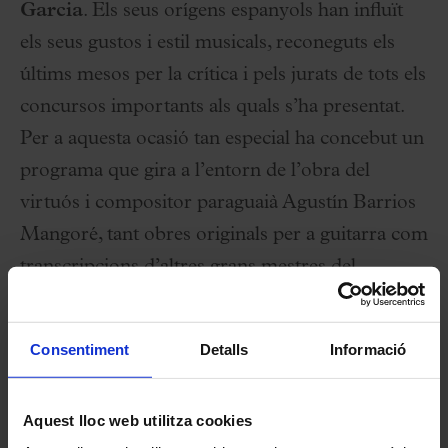
Garcia
. Els seus orígens espanyols han influït
els seus gustos i estil musicals, reconeguts els
últims mesos per la crítica i pels jurats de tots els
concursos importants als quals s’ha presentat.
Per a aquesta ocasió tan especial ha concebut un
programa que gira a l’entorn de l’obra del
virtuós i compositor paraguaià Agustín Barrios
Mangoré, tant obres originals per a guitarra com
transcripcions d’altres grans mestres del
repertori universal.
Consentiment
Detalls
Informació
Fitxa artística
Aquest lloc web utilitza cookies
Thibaut Garcia
,
guitarra