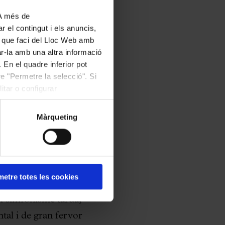
ecerca de
 A més de
r el contingut i els anuncis,
ús que faci del Lloc Web amb
ar-la amb una altra informació
ons emocionants i
 En el quadre inferior pot
per unes versions
e "Permetre la selecció". Si
itar o configurar
es d’òpera de
els de Salzburg o Ais
Màrqueting
cions més aclamades
ntiga fins a la
etre totes les cookies
n Bruckner, i la va
l simfonisme tardà,
tal i de gran fervor