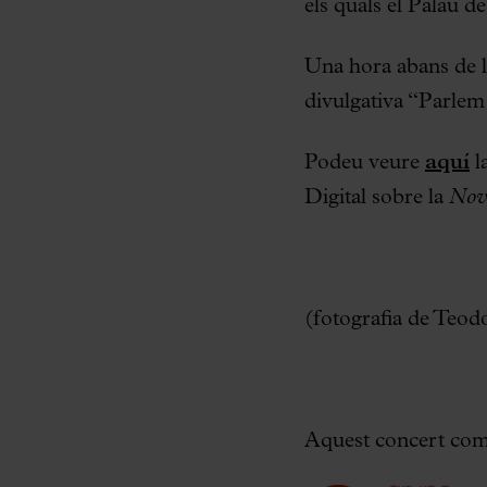
els quals el Palau d
Una hora abans de l’i
divulgativa “Parlem 
Podeu veure
aquí
l
Digital sobre la
Nov
(fotografia de Teo
Aquest concert com