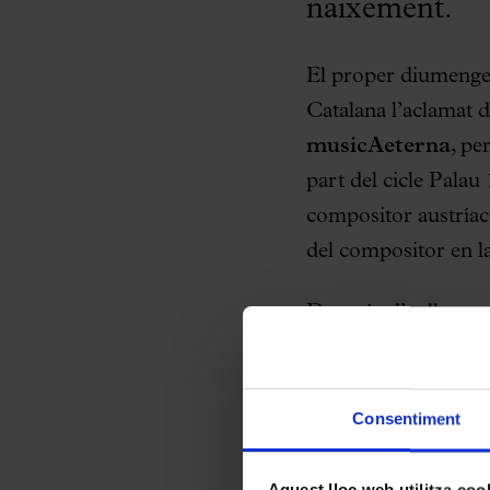
naixement.
El proper diumeng
Catalana l’aclamat 
musicAeterna
, pe
part del cicle Pala
compositor austríac
del compositor en l
Després d’enlluernar
emoció en el seu da
metamorfosis
de Rich
“Patètica”–, torna 
Consentiment
musicAeterna per o
Bruckner. Fundador i
Aquest lloc web utilitza coo