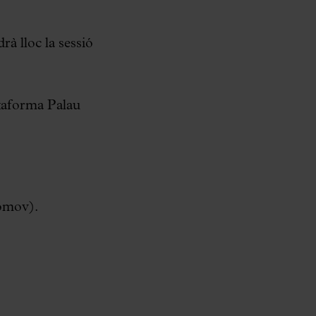
rà lloc la sessió
ataforma Palau
omov).