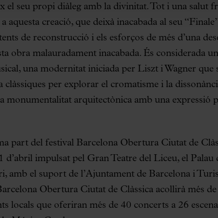
ix el seu propi diàleg amb la divinitat. Tot i una salut f
a aquesta creació, que deixà inacabada al seu “Finale”
ntents de reconstrucció i els esforços de més d’una d
ta obra malauradament inacabada. És considerada una 
ical, una modernitat iniciada per Liszt i Wagner que s
ia clàssiques per explorar el cromatisme i la dissonànc
a monumentalitat arquitectònica amb una expressió p
a part del festival Barcelona Obertura Ciutat de Clàss
1 d’abril impulsat pel Gran Teatre del Liceu, el Palau
ri, amb el suport de l’Ajuntament de Barcelona i Tur
Barcelona Obertura Ciutat de Clàssica acollirà més de 
nts locals que oferiran més de 40 concerts a 26 escenari