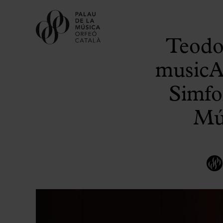
Teodor
musicAe
Simfo
Mús