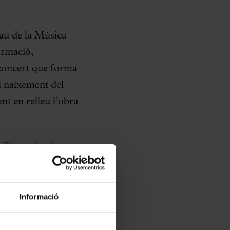
lau de la Música
ormació,
concert que forma
l naixement del
nt en relleu l’obra
’intensitat i
retar
Les
eguda com la
tzis amb
Informació
ena Simfonia
de
ntzis és reconegut