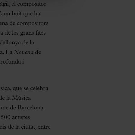
ràgil, el compositor
, un buit que ha
esena de compositors
de les grans fites
’allunya de la
ia. La
Novena
de
rofunda i
ica, que se celebra
 de la Música
isme de Barcelona.
500 artistes
s de la ciutat, entre