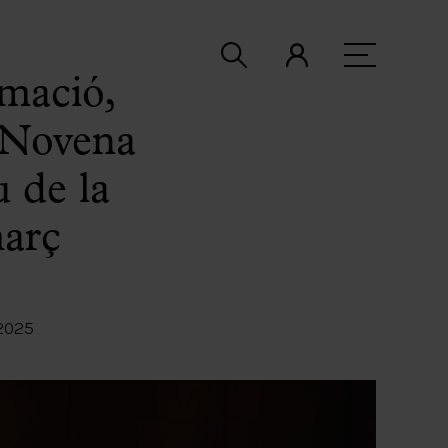
rmació,
 ‘Novena
 de la
març
2025