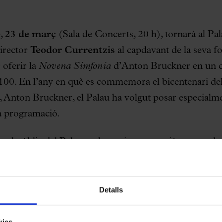
e,
23 de març
(Sala de Concerts, 20 h), tornarà al Pa
director
Teodor Currentzis
al capdavant de la seva f
r oferir la
Novena Simfonia
d’Anton Bruckner en un 
u 100. En l’any en què es commemora el bicentenari de
, Anton Bruckner, el Palau ha volgut posar especialme
a programació.
 el públic del Palau amb una interpretació carregada d
rrer concert, el 14 de maig de 2023 –en què va interp
ard Strauss i la
Simfonia núm. 6
de Txaikovski, con
a l’escenari modernista el director grec Teodor Curren
Detalls
ferir una obra monumental i inacabada com és la
Nov
 director artístic de l’orquestra des del 2004, Curre
kies