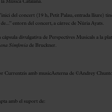
e la Música Catalana.
nici del concert (19 h, Petit Palau, entrada lliure) tind
de...” entorn del concert, a càrrec de Núria Ayats.
a càpsula divulgativa de Perspectives Musicals a la pl
ena Simfonia
de Bruckner.
dor Currentzis amb musicAeterna de ©Andrey Chunt
pta amb el suport de: