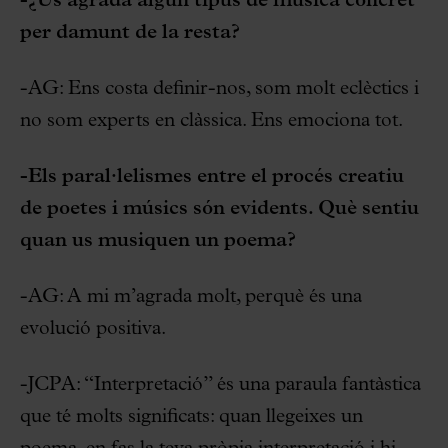
-¿Us agrada algun tipus de música concret
per damunt de la resta?
-AG: Ens costa definir-nos, som molt eclèctics i
no som experts en clàssica. Ens emociona tot.
-Els paral·lelismes entre el procés creatiu
de poetes i músics són evidents. Què sentiu
quan us musiquen un poema?
-AG: A mi m’agrada molt, perquè és una
evolució positiva.
-JCPA: “Interpretació” és una paraula fantàstica
que té molts significats: quan llegeixes un