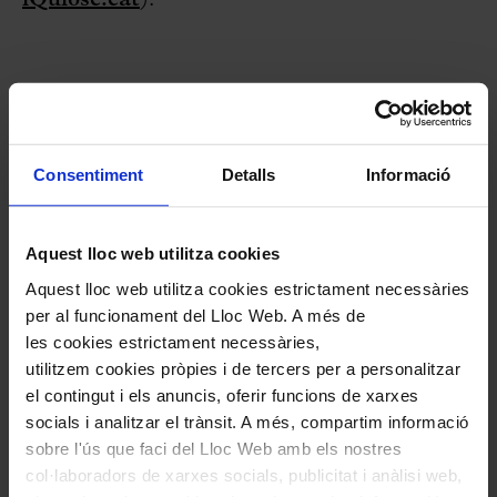
ANNA GUAL I PONS ALORDA
“RESIDIRAN” AL PALAU
Consentiment
Detalls
Informació
AQUESTA TEMPORADA
Aquest lloc web utilitza cookies
-Com va néixer la idea de la vostra
Aquest lloc web utilitza cookies estrictament necessàries
residència artística al Palau de la Música?
per al funcionament del Lloc Web. A més de
les cookies estrictament necessàries,
-Anna Gual: El Palau ens va explicar el seu
utilitzem cookies pròpies i de tercers per a personalitzar
històric d’escriptors convidats i vam veure que
el contingut i els anuncis, oferir funcions de xarxes
socials i analitzar el trànsit. A més, compartim informació
és un projecte que va creixent. Enguany s’han
sobre l'ús que faci del Lloc Web amb els nostres
decidit a fer-ho encara més ambiciós i convidar-
col·laboradors de xarxes socials, publicitat i anàlisi web,