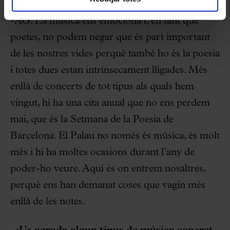
-AG: La música ens emociona i, en tant que
poetes, no podem negar que és part important
de les nostres vides perquè també ho és la poesia
i totes dues estan intrínsecament lligades. Més
enllà de concerts de tot tipus als quals hem
vingut, hi ha una cita anual que no ens perdem
mai, que és la Setmana de la Poesia de
Barcelona. El Palau no només és música, és molt
més i hi ha moltes ocasions durant l’any de
poder-ho veure. Aquí és on entrem nosaltres,
perquè ens han demanat coses que vagin més
enllà de les notes.