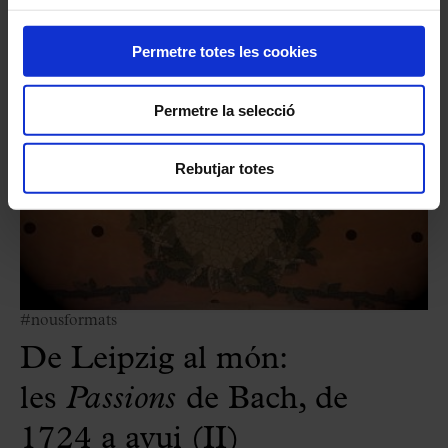
Permetre totes les cookies
Permetre la selecció
Rebutjar totes
#nousformats
De Leipzig al món:
les
Passions
de Bach, de
1724 a avui (II)