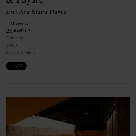
& Payare
amb Ana María Dávila
L'Hivernacle
28
abril
2027
Dimecres
19:00
Sala Petit Palau
+ INFO