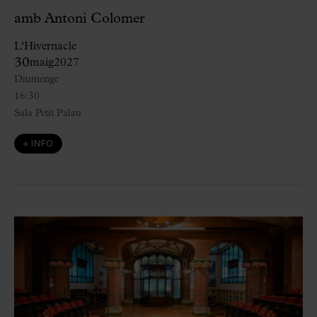
amb Antoni Colomer
L'Hivernacle
30
maig
2027
Diumenge
16:30
Sala Petit Palau
+ INFO