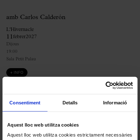
amb Carlos Calderón
L'Hivernacle
11
febrer
2027
Dijous
19:00
Sala Petit Palau
+ INFO
Consentiment
Detalls
Informació
Aquest lloc web utilitza cookies
Aquest lloc web utilitza cookies estrictament necessàries