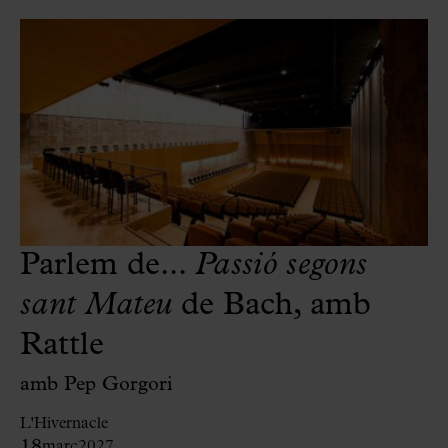
Parlem de...
Passió segons
sant Mateu
de Bach, amb
Rattle
amb Pep Gorgori
L'Hivernacle
18
març
2027