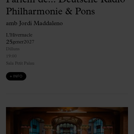
Parlem de... Deutsche Radio
Philharmonie & Pons
amb Jordi Maddaleno
L'Hivernacle
25
gener
2027
Dilluns
19:00
Sala Petit Palau
+ INFO