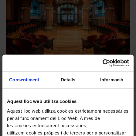
#nousformats
Audicions íntimes: Josep
Consentiment
Detalls
Informació
Colom
Mompou, Liszt, Bach i Franck
Aquest lloc web utilitza cookies
L'Hivernacle
Audicions íntimes
Aquest lloc web utilitza cookies estrictament necessàries
22
febrer
2027
per al funcionament del Lloc Web. A més de
Dilluns
les cookies estrictament necessàries,
18:00
utilitzem cookies pròpies i de tercers per a personalitzar