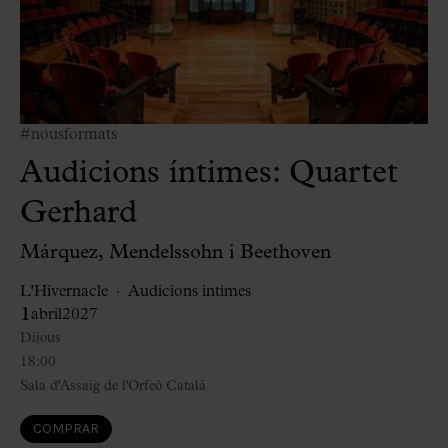
#nousformats
Audicions íntimes: Quartet
Gerhard
Márquez, Mendelssohn i Beethoven
L'Hivernacle
Audicions íntimes
1
abril
2027
Dijous
18:00
Sala d'Assaig de l'Orfeó Català
COMPRAR