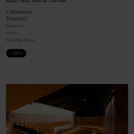
amb Ana María Dávila
L'Hivernacle
7
abril
2027
Dimecres
19:00
Sala Petit Palau
+ INFO