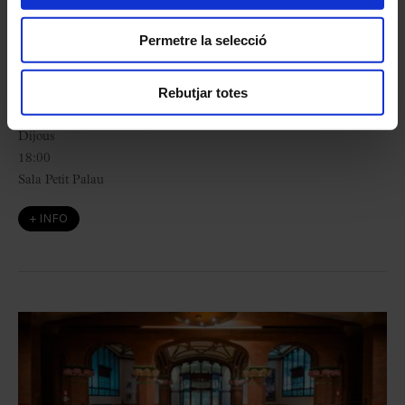
Rattle
Permetre la selecció
amb Pep Gorgori
Rebutjar totes
L'Hivernacle
18
març
2027
Dijous
18:00
Sala Petit Palau
+ INFO