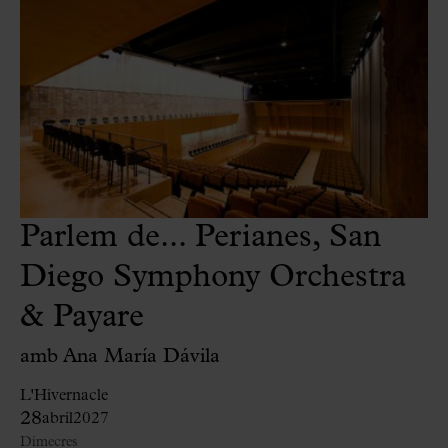
Parlem de... Perianes, San
Diego Symphony Orchestra
& Payare
amb Ana María Dávila
L'Hivernacle
28
abril
2027
Dimecres