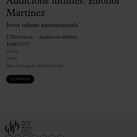
Audicions íntimes: Elionor
Martínez
Joves talents internacionals
L'Hivernacle
Audicions íntimes
1
juliol
2027
Dijous
18:00
Sala d'Assaig de l'Orfeó Català
COMPRAR