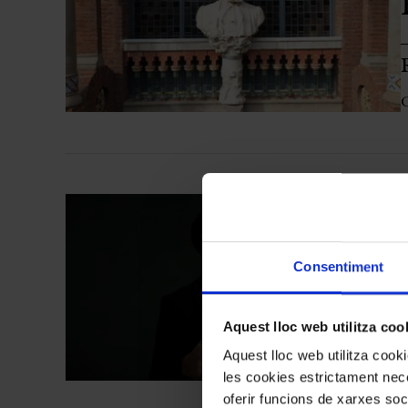
Aula Palau
Descomptes i promocions
Programes de mà
Condicions i normativa
C
#
Consentiment
E
Aquest lloc web utilitza coo
Aquest lloc web utilitza coo
les cookies estrictament nece
oferir funcions de xarxes soc