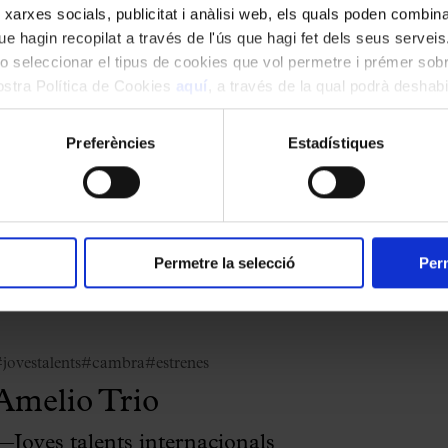
 xarxes socials, publicitat i anàlisi web, els quals poden combin
e hagin recopilat a través de l'ús que hagi fet dels seus serveis.
o seleccionar el tipus de cookies que vol permetre i prémer sobr
jovestalents
#estrenes
nostra Política de Cookies
aquí
, a través de la qual podrà deshabil
Elionor Martínez
ment.
Preferències
Estadístiques
—Joves talents internacionals
CHO Rising Stars
Estiu al Palau
Permetre la selecció
Perm
jovestalents
#cambra
#estrenes
Amelio Trio
—Joves talents internacionals