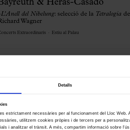
Bayreuth & Heras-Casado
–
L’Anell del Nibelung
: selecció de la
Tetralogia
de
Richard Wagner
oncerts Extraordinaris
Estiu al Palau
jovestalents
#estrenes
Petar Pejčić
Detalls
—Joves talents internacionals
CHO Rising Stars
Estiu al Palau
kies
kies estrictament necessàries per al funcionament del Lloc Web.
ssàries, utilitzem cookies pròpies i de tercers per a personalitza
ials i analitzar el trànsit. A més, compartim informació sobre l'