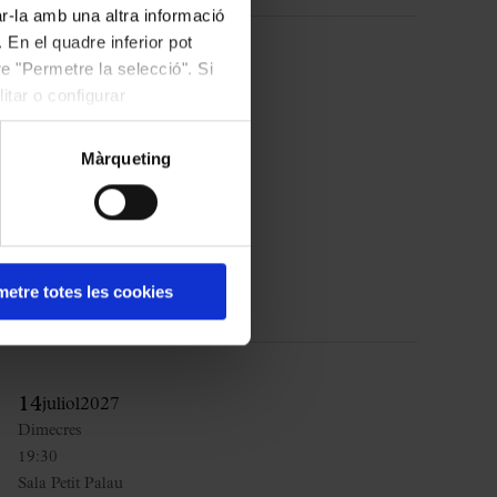
ar-la amb una altra informació
 En el quadre inferior pot
e "Permetre la selecció". Si
6
juliol
2027
itar o configurar
Dimarts
19:30
Màrqueting
Sala Petit Palau
COMPRAR
etre totes les cookies
14
juliol
2027
Dimecres
19:30
Sala Petit Palau