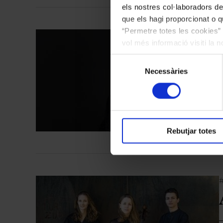
els nostres col·laboradors de
que els hagi proporcionat o qu
“Permetre totes les cookies” 
#
vol més informació visiti la 
les cookies en qualsevol mo
Selecció
Necessàries
de
consentiment
E
Rebutjar totes
#