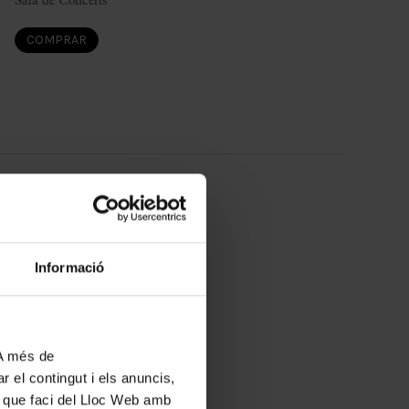
Sala de Concerts
COMPRAR
29
juny
2027
Dimarts
19:30
Informació
Sala Petit Palau
COMPRAR
 A més de
r el contingut i els anuncis,
ús que faci del Lloc Web amb