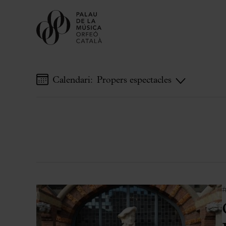
Calendari:
Propers espectacles
Comprar entrades
Abonaments
Regala Palau
Tria el teu moment al Palau
Activitats complementàries
Palau Jove
#
Temporada 2026-2027
Totes les temporades