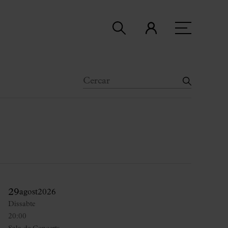
29
agost
2026
Dissabte
20:00