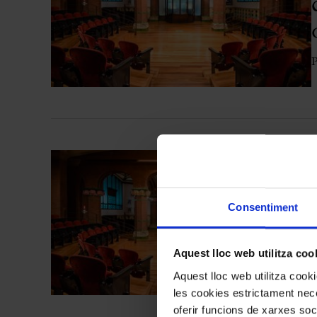
Aula Palau
Descomptes i promocions
Programes de mà
P
Condicions i normativa
Consentiment
Aquest lloc web utilitza coo
P
Aquest lloc web utilitza coo
les cookies estrictament nece
oferir funcions de xarxes soc