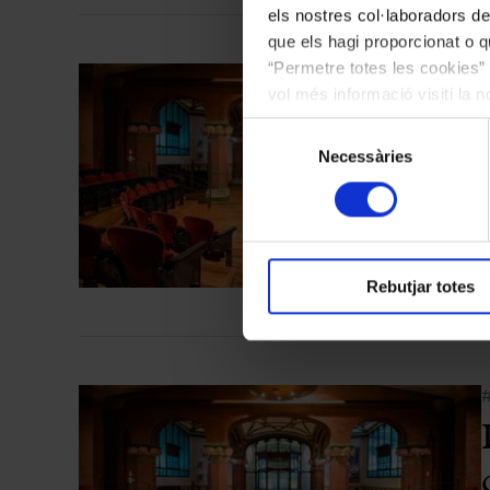
els nostres col·laboradors de
que els hagi proporcionat o qu
“Permetre totes les cookies” 
vol més informació visiti la 
les cookies en qualsevol mo
Selecció
Necessàries
de
consentiment
P
Rebutjar totes