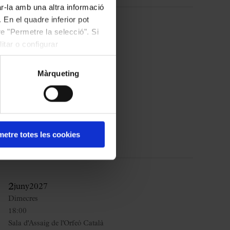
ar-la amb una altra informació
 En el quadre inferior pot
e "Permetre la selecció". Si
11
març
2027
itar o configurar
Dijous
18:00
Màrqueting
Sala d'Assaig de l'Orfeó Català
COMPRAR
etre totes les cookies
2
juny
2027
Dimecres
18:00
Sala d'Assaig de l'Orfeó Català