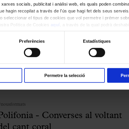
 xarxes socials, publicitat i anàlisi web, els quals poden combin
e hagin recopilat a través de l'ús que hagi fet dels seus serveis.
o seleccionar el tipus de cookies que vol permetre i prémer sobr
#nousformats
nostra Política de Cookies
aquí
, a través de la qual podrà deshabil
Polifonia - Converses al voltant
ment.
del cant coral
Preferències
Estadístiques
Mestres de cant i pianistes acompanyants
olifonia
Aula Palau
Conferències musicals
Permetre la selecció
Perm
#nousformats
Polifonia - Converses al voltant
del cant coral