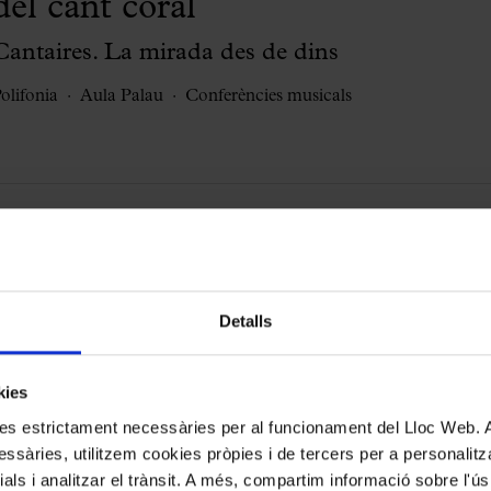
del cant coral
Cantaires. La mirada des de dins
olifonia
Aula Palau
Conferències musicals
#nousformats
Polifonia - Converses al voltant
Detalls
del cant coral
El procés creatiu
kies
olifonia
Aula Palau
Conferències musicals
kies estrictament necessàries per al funcionament del Lloc Web.
ssàries, utilitzem cookies pròpies i de tercers per a personalitza
ials i analitzar el trànsit. A més, compartim informació sobre l'