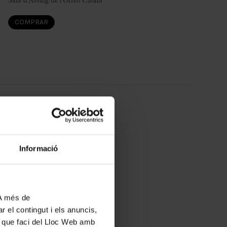
Sala d'Assaig de l'Orfeó Català
COMPRAR
29
gener
2027
Divendres
18:00
Informació
Sala d'Assaig de l'Orfeó Català
COMPRAR
 A més de
r el contingut i els anuncis,
ús que faci del Lloc Web amb