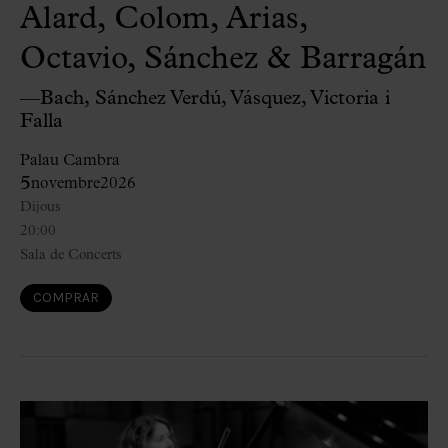
Alard, Colom, Arias,
Octavio, Sánchez & Barragán
—Bach, Sánchez Verdú, Vásquez, Victoria i
Falla
Palau Cambra
5
novembre
2026
Dijous
20:00
Sala de Concerts
COMPRAR