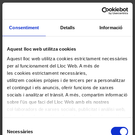
Sala de Concerts
COMPRAR
Consentiment
Detalls
Informació
Aquest lloc web utilitza cookies
Aquest lloc web utilitza cookies estrictament necessàries
per al funcionament del Lloc Web. A més de
les cookies estrictament necessàries,
utilitzem cookies pròpies i de tercers per a personalitzar
el contingut i els anuncis, oferir funcions de xarxes
socials i analitzar el trànsit. A més, compartim informació
sobre l'ús que faci del Lloc Web amb els nostres
col·laboradors de xarxes socials, publicitat i anàlisi web,
els quals poden combinar-la amb una altra informació
#cambra
#patrimonicatalà
que els hagi proporcionat o que hagin recopilat a través
Selecció
Pablo Sainz-Villegas
de l'ús que hagi fet dels seus serveis. En el quadre
Necessàries
de