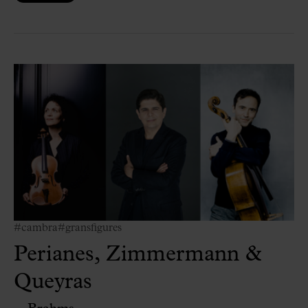
#cambra
#gransfigures
Perianes, Zimmermann &
Queyras