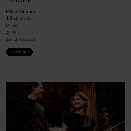
—Brahms
Palau Cambra
18
febrer
2027
Dijous
20:00
Sala de Concerts
COMPRAR