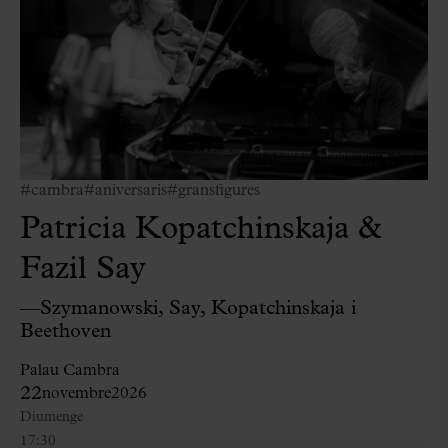
#cambra
#aniversaris
#gransfigures
Patricia Kopatchinskaja &
Fazil Say
—Szymanowski, Say, Kopatchinskaja i
Beethoven
Palau Cambra
22
novembre
2026
Diumenge
17:30