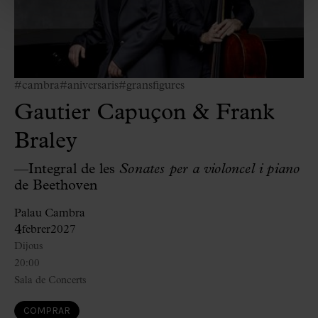
#cambra
#aniversaris
#gransfigures
Gautier Capuçon & Frank
Braley
—Integral de les
Sonates per a violoncel i piano
de Beethoven
Palau Cambra
4
febrer
2027
Dijous
20:00
Sala de Concerts
COMPRAR