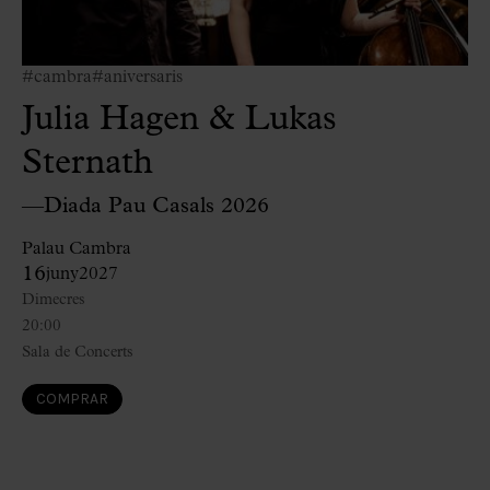
#cambra
#aniversaris
Julia Hagen & Lukas
Sternath
—Diada Pau Casals 2026
Palau Cambra
16
juny
2027
Dimecres
20:00
Sala de Concerts
COMPRAR