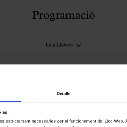
Programació
Laia Llobera
Laia Llobera
Detalls
kies
kies estrictament necessàries per al funcionament del Lloc Web.