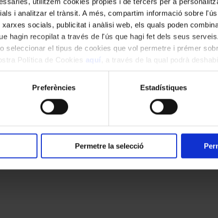
ssàries, utilitzem cookies pròpies i de tercers per a personalitza
ials i analitzar el trànsit. A més, compartim informació sobre l'
 xarxes socials, publicitat i anàlisi web, els quals poden combin
e hagin recopilat a través de l'ús que hagi fet dels seus serveis.
o seleccionar el tipus de cookies que vol permetre i prémer sobr
nostra Política de Cookies
aquí
, a través de la qual podrà deshabil
ment.
Preferències
Estadístiques
kies
Canal ètic
Accessibilitat
Permetre la selecció
Perm