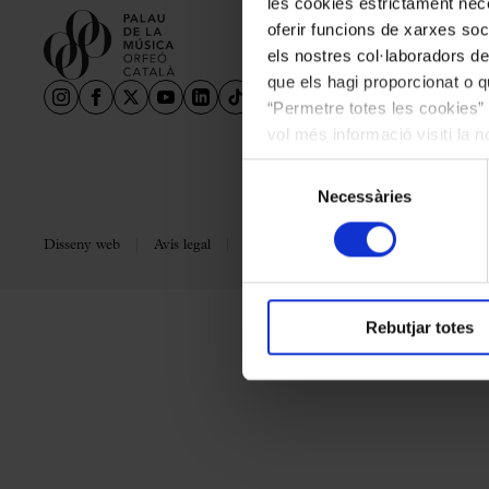
les cookies estrictament nece
Aula Palau
oferir funcions de xarxes soc
Descomptes i promocions
els nostres col·laboradors de
Programes de mà
que els hagi proporcionat o qu
“Permetre totes les cookies” 
Condicions i normativa
vol més informació visiti la 
les cookies en qualsevol mo
Selecció
Necessàries
de
consentiment
Disseny web
Avís legal
Política de privacitat
Política de coo
Rebutjar totes