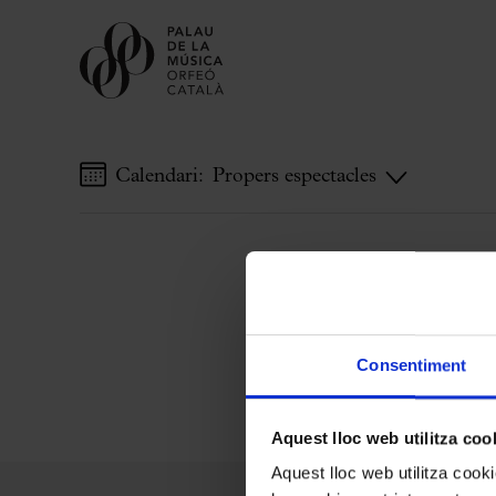
Calendari:
Propers espectacles
Comprar entrades
Abonaments
Regala Palau
Tria el teu moment al Palau
Activitats complementàries
Consentiment
Palau Jove
Temporada 2026-2027
Aquest lloc web utilitza coo
Totes les temporades
Aquest lloc web utilitza coo