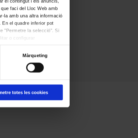
r el contingut i els anuncis,
ús que faci del Lloc Web amb
ar-la amb una altra informació
 En el quadre inferior pot
e "Permetre la selecció". Si
itar o configurar
Màrqueting
etre totes les cookies