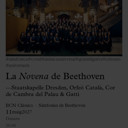
#simfònica
#coral
#músicauniversal
#gransfigures
#estrenes
#aniversaris
La
Novena
de Beethoven
—Staatskapelle Dresden, Orfeó Català, Cor
de Cambra del Palau & Gatti
BCN Clàssics
Simfonies de Beethoven
11
maig
2027
Dimarts
20:00