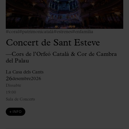
#coral
#patrimonicatalà
#estrenes
#enfamília
Concert de Sant Esteve
—Cors de l’Orfeó Català & Cor de Cambra
del Palau
La Casa dels Cants
26
desembre
2026
Dissabte
19:00
Sala de Concerts
+ INFO