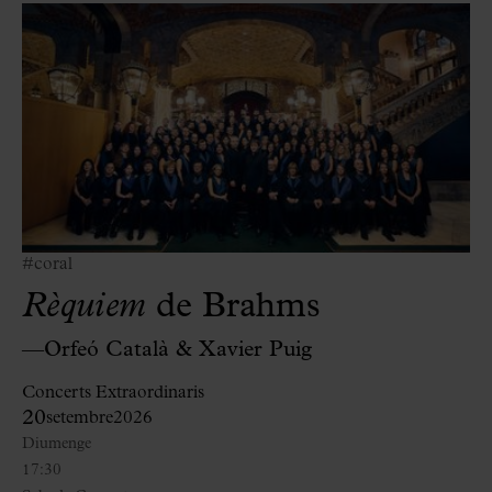
#coral
Rèquiem
de Brahms
—Orfeó Català & Xavier Puig
Concerts Extraordinaris
20
setembre
2026
Diumenge
17:30