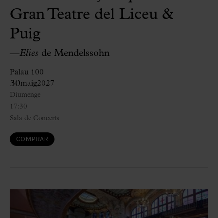
Gran Teatre del Liceu &
Puig
—
Elies
de Mendelssohn
Palau 100
30
maig
2027
Diumenge
17:30
Sala de Concerts
COMPRAR