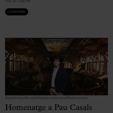
Sala de Concerts
COMPRAR
#simfònica
#coral
#músicauniversal
#aniversaris
Homenatge a Pau Casals