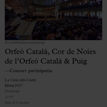
#coral
#músicauniversal
Orfeó Català, Cor de Noies
de l’Orfeó Català & Puig
—Concert participatiu
La Casa dels Cants
6
juny
2027
Diumenge
12:00
Sala de Concerts