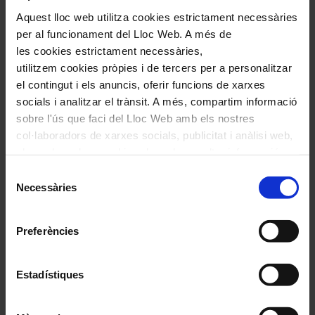
12:00
Aquest lloc web utilitza cookies estrictament necessàries
Sala de Concerts
per al funcionament del Lloc Web. A més de
les cookies estrictament necessàries,
COMPRAR
utilitzem cookies pròpies i de tercers per a personalitzar
el contingut i els anuncis, oferir funcions de xarxes
socials i analitzar el trànsit. A més, compartim informació
sobre l'ús que faci del Lloc Web amb els nostres
col·laboradors de xarxes socials, publicitat i anàlisi web,
els quals poden combinar-la amb una altra informació
que els hagi proporcionat o que hagin recopilat a través
Selecció
de l'ús que hagi fet dels seus serveis. En el quadre
Necessàries
de
inferior pot “Permetre totes les cookies” o seleccionar el
consentiment
tipus de cookies que vol permetre i prémer sobre
Preferències
"Permetre la selecció". Si vol més informació visiti la
nostra Política de Cookies
aquí
, a través de la qual podrà
deshabilitar o configurar les cookies en qualsevol
Estadístiques
moment.
#coral
#contemporània