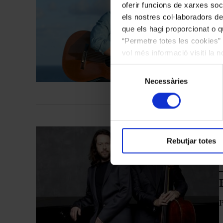
oferir funcions de xarxes soc
els nostres col·laboradors de
que els hagi proporcionat o qu
“Permetre totes les cookies” 
vol més informació visiti la 
les cookies en qualsevol mo
Selecció
Necessàries
de
consentiment
Rebutjar totes