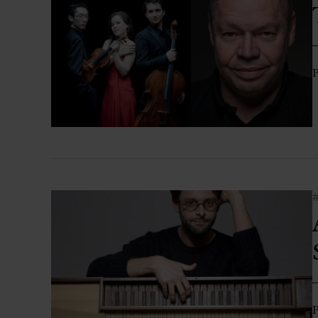
Aula Palau
Descomptes i promocions
Programes de mà
Condicions i normativa