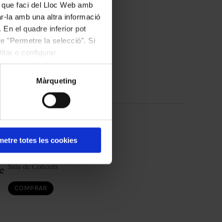
ús que faci del Lloc Web amb
20:00
ar-la amb una altra informació
Sala de Concerts
 En el quadre inferior pot
e "Permetre la selecció". Si
COMPRAR
itar o configurar
Màrqueting
4
febrer
2027
etre totes les cookies
Dijous
y
20:00
Sala de Concerts
e
COMPRAR