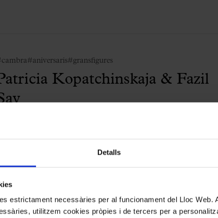
#cambra
#aniversaris
#gransfigures
Patricia Kopatchinskaja & Fazil
Say
—Szymanowski, Say, Kopatchinskaja i
Beethoven
Palau Cambra
Detalls
kies
kies estrictament necessàries per al funcionament del Lloc Web.
#cambra
#patrimonicatalà
ssàries, utilitzem cookies pròpies i de tercers per a personalitza