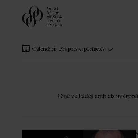
Calendari:
Propers espectacles
Comprar entrades
Abonaments
Regala Palau
Tria el teu moment al Palau
Cinc vetllades amb els intèrpre
Activitats complementàries
Palau Jove
Temporada 2026-2027
Totes les temporades