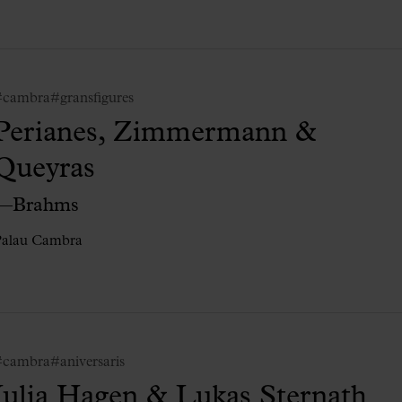
#cambra
#gransfigures
Perianes, Zimmermann &
Queyras
—Brahms
Palau Cambra
#cambra
#aniversaris
Julia Hagen & Lukas Sternath