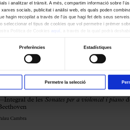
Pablo Sainz-Villegas
ials i analitzar el trànsit. A més, compartim informació sobre l'
 xarxes socials, publicitat i anàlisi web, els quals poden combin
—Villa-Lobos, Coll, Bach, Turina, Barrios-
e hagin recopilat a través de l'ús que hagi fet dels seus serveis.
Mangoré i Albéniz
o seleccionar el tipus de cookies que vol permetre i prémer sobr
nostra Política de Cookies
aquí
, a través de la qual podrà deshabil
Palau Cambra
ment.
Preferències
Estadístiques
#cambra
#aniversaris
#gransfigures
Permetre la selecció
Perm
Gautier Capuçon & Frank Brale
—Integral de les
Sonates per a violoncel i piano
d
Beethoven
Palau Cambra