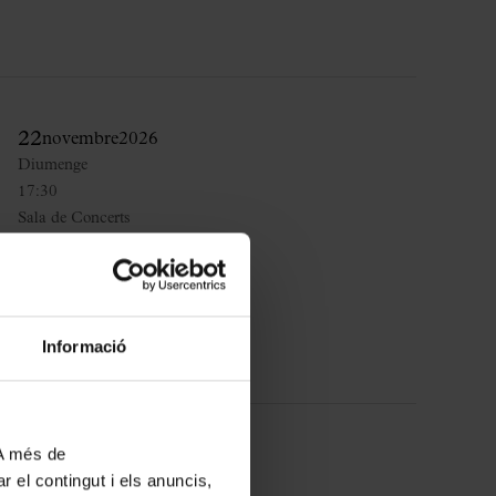
22
novembre
2026
Diumenge
17:30
Sala de Concerts
COMPRAR
Informació
 A més de
26
gener
2027
r el contingut i els anuncis,
Dimarts