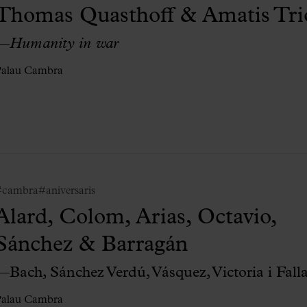
Thomas Quasthoff & Amatis Tri
—
Humanity in war
Palau Cambra
#cambra
#aniversaris
Alard, Colom, Arias, Octavio,
Sánchez & Barragán
—Bach, Sánchez Verdú, Vásquez, Victoria i Fall
Palau Cambra