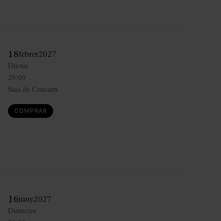
18
febrer
2027
Dijous
20:00
Sala de Concerts
COMPRAR
16
juny
2027
Dimecres