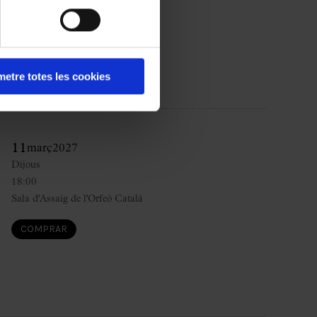
COMPRAR
etre totes les cookies
11
març
2027
Dijous
18:00
Sala d'Assaig de l'Orfeó Català
COMPRAR