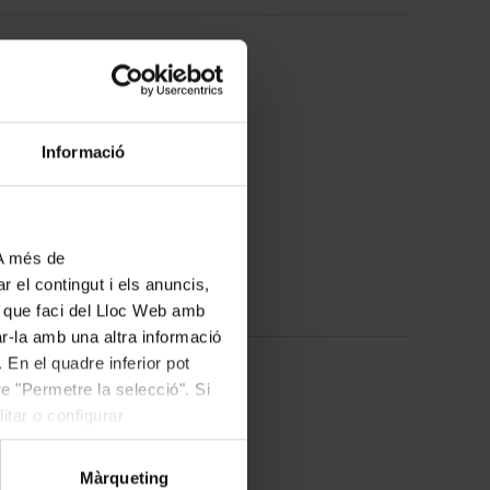
25
febrer
2027
Dijous
18:00
Informació
Sala d'Assaig de l'Orfeó Català
COMPRAR
 A més de
r el contingut i els anuncis,
ús que faci del Lloc Web amb
ar-la amb una altra informació
 En el quadre inferior pot
e "Permetre la selecció". Si
4
març
2027
itar o configurar
Dijous
18:00
Màrqueting
Sala d'Assaig de l'Orfeó Català