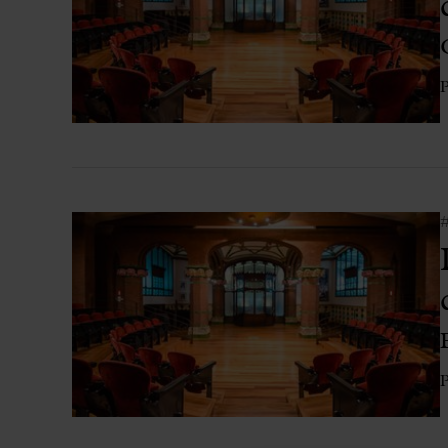
Aula Palau
Descomptes i promocions
Programes de mà
P
Condicions i normativa
P