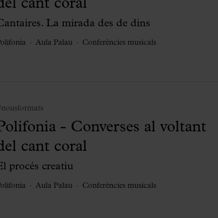
del cant coral
Cantaires. La mirada des de dins
olifonia
Aula Palau
Conferències musicals
#nousformats
Polifonia - Converses al voltant
del cant coral
El procés creatiu
olifonia
Aula Palau
Conferències musicals