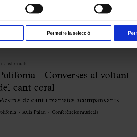
avui (II)
onferències musicals
Aula Palau
Permetre la selecció
Perm
#nousformats
Polifonia - Converses al voltant
del cant coral
Mestres de cant i pianistes acompanyants
olifonia
Aula Palau
Conferències musicals