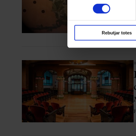
consentiment
C
Rebutjar totes
P