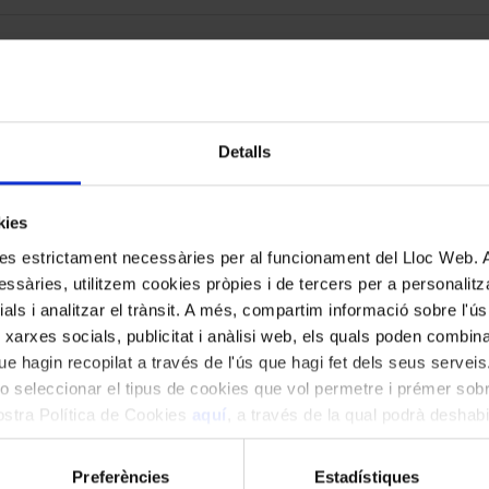
#nousformats
De Leipzig al món: les
Passions
Detalls
de Bach, de 1724 a avui (I)
onferències musicals
Aula Palau
kies
kies estrictament necessàries per al funcionament del Lloc Web.
ssàries, utilitzem cookies pròpies i de tercers per a personalitza
ials i analitzar el trànsit. A més, compartim informació sobre l'
 xarxes socials, publicitat i anàlisi web, els quals poden combin
e hagin recopilat a través de l'ús que hagi fet dels seus serveis.
o seleccionar el tipus de cookies que vol permetre i prémer sobr
#nousformats
nostra Política de Cookies
aquí
, a través de la qual podrà deshabil
De Leipzig al món:
ment.
les
Passions
de Bach, de 1724 a
Preferències
Estadístiques