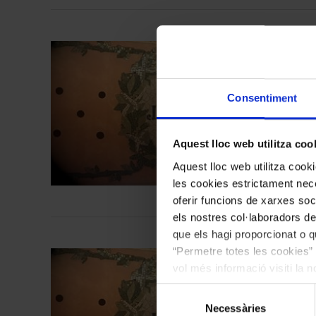
Consentiment
C
Aquest lloc web utilitza coo
Aquest lloc web utilitza coo
les cookies estrictament nece
oferir funcions de xarxes soc
els nostres col·laboradors de
que els hagi proporcionat o qu
“Permetre totes les cookies” 
vol més informació visiti la 
les cookies en qualsevol mo
Selecció
Necessàries
de