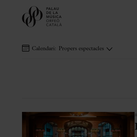
Calendari:
Propers espectacles
Comprar entrades
Abonaments
Regala Palau
Tria el teu moment al Palau
Activitats complementàries
Palau Jove
Temporada 2026-2027
Totes les temporades