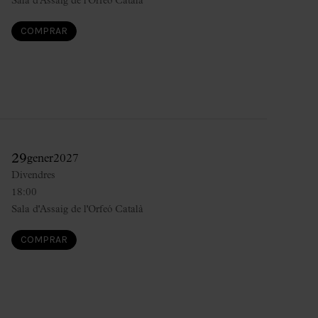
Sala d'Assaig de l'Orfeó Català
COMPRAR
29
gener
2027
Divendres
18:00
Sala d'Assaig de l'Orfeó Català
COMPRAR