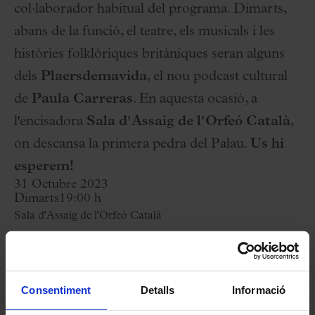
col·laborador habitual del programa. Dimarts,
abans de la funció, el teatre, els musicals i les
històries folklòriques britàniques seran alguns
dels
Plaersdemavida
, el nou podcast cultural
de
Paula Carreras
. En aquesta ocasió, a
l'encisadora
Sala d'Assaig de l'Orfeó Català
,
on descansa la primera pedra del Palau.
Us hi
esperem!
31 Octubre 2023
Dimarts
19:00 h
Sala d'Assaig de l'Orfeó Català
Organitzen:
Fundació Orfeó Català-Palau de la
Música i Primavera Sound
Consentiment
Detalls
Informació
Taquilles