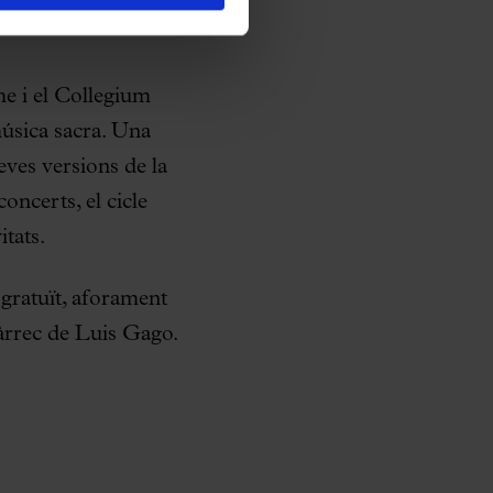
 Estats Units,
e i el Collegium
música sacra. Una
eves versions de la
oncerts, el cicle
itats.
 gratuït, aforament
àrrec de Luis Gago.