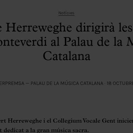
Notícies
e Herreweghe dirigirà les
nteverdi al Palau de la 
Catalana
ER
PREMSA — PALAU DE LA MÚSICA CATALANA
·
18 OCTUBR
t Herreweghe i el Collegium Vocale Gent inicien
t dedicat a la gran música sacra.