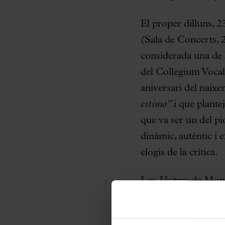
El proper dilluns, 
(Sala de Concerts, 
considerada una de l
del Collegium Vocal
aniversari del naix
estimo”
i que plante
que va ser un del pio
dinàmic, autèntic i 
elogis de la crítica.
Les
Vespres
de Mont
a Venècia l’any 1610
voluntat de mostrar