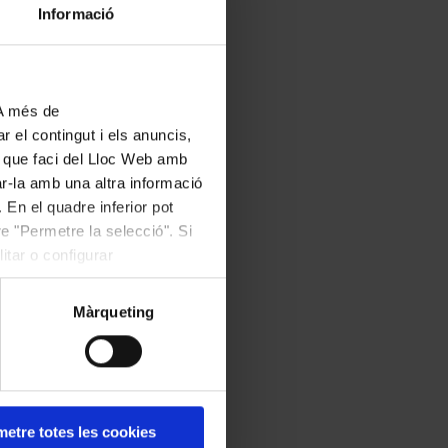
Sobre les
Vespres
, en
Informació
tal com va aparèixer
e de decisions
s a nosaltres: poques
 A més de
ències i tan
r el contingut i els anuncis,
ús que faci del Lloc Web amb
othee Mields i
ar-la amb una altra informació
d Van Mechelen i
 En el quadre inferior pot
especialitzats i
e "Permetre la selecció". Si
itar o configurar
Màrqueting
l 1970 per un grup
erreweghe. Va ser un
roca. La seva visió
 li ha valgut fama
etre totes les cookies