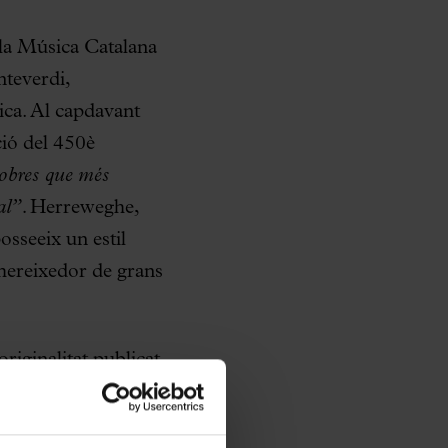
 la Música Catalana
teverdi,
ica. Al capdavant
ió del 450è
 obres que més
al”.
Herreweghe,
posseeix un estil
 mereixedor de grans
iginalitat publicat
rament per la
amb efectes