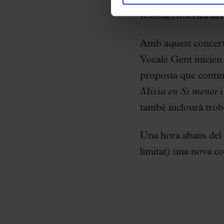
internacional, amb a
Rússia, Amèrica del
Amb aquest concert,
Vocale Gent inicien 
proposta que continu
Missa en Si menor
i
també inclourà trobad
Una hora abans del c
limitat) una nova c