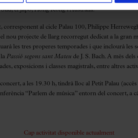
ctuacions als principals auditoris d’Europa, Israel, els
 Sud, el Japó, Hong Kong i Austràlia.
 corresponent al cicle Palau 100, Philippe Herrewegh
el nou projecte de llarg recorregut dedicat a la gran 
arà les tres properes temporades i que inclourà les s
 la
Passió segons sant Mateu
de J. S. Bach. A més dels c
es, exposicions i classes magistrals, entre altres activ
oncert, a les 19.30 h, tindrà lloc al Petit Palau (accés
onferència “Parlem de música” entorn del concert, a c
Cap activitat disponible actualment