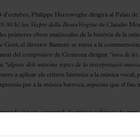
23 d’octubre, Philippe Herreweghe dirigirà al Palau de
20.30 h) les
Vespro della Beata Vergine
de Claudio Mon
es primeres obres majúscules de la història de la mús
e Gent, el director flamenc se suma a la commemorac
ement del compositor de Cremona dirigint
“una de les
ja
“alguns dels màxims reptes de la interpretació music
ners a aplicar els criteris històrics a la música vocal, 
expressiu per a la música barroca, aspectes que el fan
everdi són un compendi de música religiosa de gran or
. Es tracta d’una obra amb gran varietat d’estils, segu
 el màxim domini tècnic, i d’estructura instrumental 