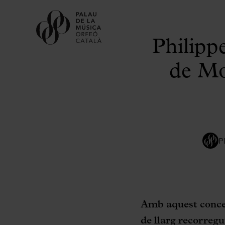
Philipp
de Mo
P
Amb aquest concer
de llarg recorregu