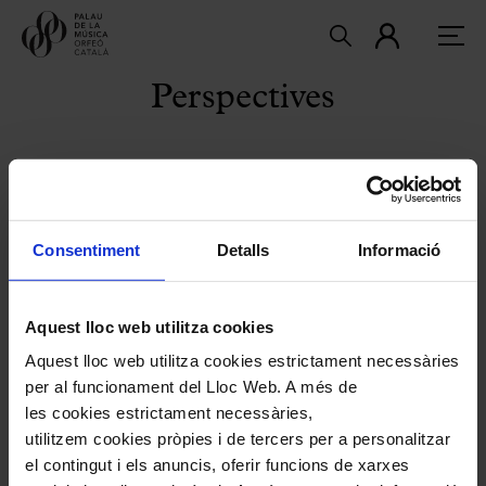
Perspectives
El fil conductor de la temporada
permet tractar el fet musical i
Consentiment
Detalls
Informació
artístic des de diferents mirades i
formats. Vuit trobades amb
Aquest lloc web utilitza cookies
Aquest lloc web utilitza cookies estrictament necessàries
personalitats de les arts i el
per al funcionament del Lloc Web. A més de
les cookies estrictament necessàries,
pensament en diferents formats
utilitzem cookies pròpies i de tercers per a personalitzar
de conferència i híbrids
el contingut i els anuncis, oferir funcions de xarxes