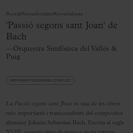
#coral
#nousformats
#jovestalents
'Passió segons sant Joan' de
Bach
—Orquestra Simfònica del Vallès &
Puig
IMPRIMIR PROGRAMA COMPLET
La
Passió segons sant Joan
és una de les obres
més importants i transcendents del compositor
alemany Johann Sebastian Bach. Escrita al segle
XVIII, aquesta obra de música sacra retrata