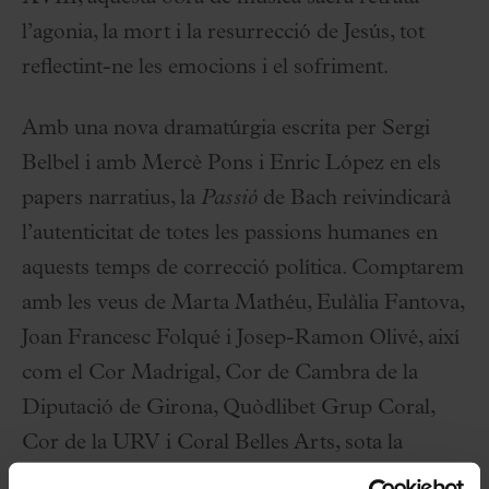
l’agonia, la mort i la resurrecció de Jesús, tot
reflectint-ne les emocions i el sofriment.
Amb una nova dramatúrgia escrita per Sergi
Belbel i amb Mercè Pons i Enric López en els
papers narratius, la
Passió
de Bach reivindicarà
l’autenticitat de totes les passions humanes en
aquests temps de correcció política. Comptarem
amb les veus de Marta Mathéu, Eulàlia Fantova,
Joan Francesc Folqué i Josep-Ramon Olivé, així
com el Cor Madrigal, Cor de Cambra de la
Diputació de Girona, Quòdlibet Grup Coral,
Cor de la URV i Coral Belles Arts, sota la
direcció de Xavier Puig, que tornarà a posar-se