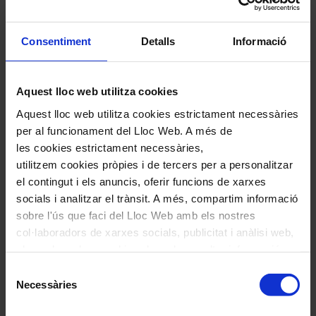
al capdavant d’aquesta producció de l’Orquestra
Simfònica del Vallès.
Consentiment
Detalls
Informació
La
Passió segons sant Joan
de Bach és
Aquest lloc web utilitza cookies
considerada una de les grans obres mestres de la
Aquest lloc web utilitza cookies estrictament necessàries
música occidental. La seva profunda
per al funcionament del Lloc Web. A més de
espiritualitat, l’expressivitat musical i l’habilitat
les cookies estrictament necessàries,
utilitzem cookies pròpies i de tercers per a personalitzar
compositiva fan d’aquesta obra un veritable
el contingut i els anuncis, oferir funcions de xarxes
tresor de la música clàssica.
socials i analitzar el trànsit. A més, compartim informació
sobre l'ús que faci del Lloc Web amb els nostres
col·laboradors de xarxes socials, publicitat i anàlisi web,
Fitxa artística
els quals poden combinar-la amb una altra informació
que els hagi proporcionat o que hagin recopilat a través
Selecció
Marta Mathéu,
soprano
de l'ús que hagi fet dels seus serveis. En el quadre
Necessàries
de
inferior pot “Permetre totes les cookies” o seleccionar el
consentiment
Eulàlia Fantova,
mezzosoprano